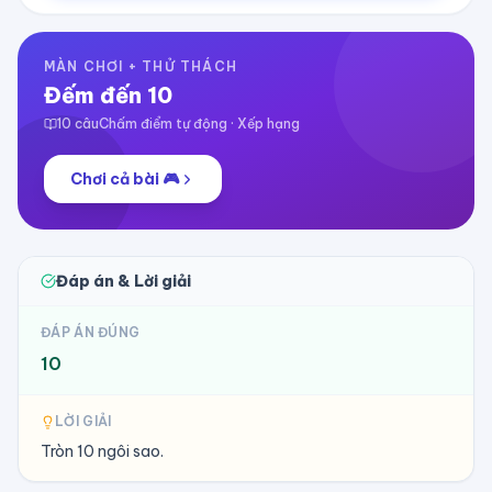
MÀN CHƠI + THỬ THÁCH
Đếm đến 10
10
câu
Chấm điểm tự động · Xếp hạng
Chơi cả bài 🎮
Đáp án & Lời giải
ĐÁP ÁN ĐÚNG
10
LỜI GIẢI
Tròn 10 ngôi sao.