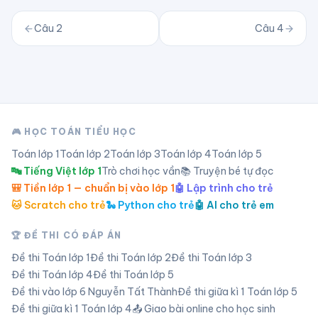
Câu
2
Câu
4
🎮 HỌC TOÁN TIỂU HỌC
Toán lớp
1
Toán lớp
2
Toán lớp
3
Toán lớp
4
Toán lớp
5
🔤 Tiếng Việt lớp 1
Trò chơi học vần
📚 Truyện bé tự đọc
🎒 Tiền lớp 1 — chuẩn bị vào lớp 1
🤖 Lập trình cho trẻ
🐱 Scratch cho trẻ
🐍 Python cho trẻ
🤖 AI cho trẻ em
🏆 ĐỀ THI CÓ ĐÁP ÁN
Đề thi Toán lớp
1
Đề thi Toán lớp
2
Đề thi Toán lớp
3
Đề thi Toán lớp
4
Đề thi Toán lớp
5
Đề thi vào lớp 6 Nguyễn Tất Thành
Đề thi giữa kì 1 Toán lớp 5
Đề thi giữa kì 1 Toán lớp 4
📤 Giao bài online cho học sinh