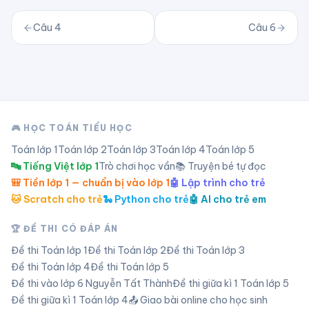
Câu
4
Câu
6
🎮 HỌC TOÁN TIỂU HỌC
Toán lớp
1
Toán lớp
2
Toán lớp
3
Toán lớp
4
Toán lớp
5
🔤 Tiếng Việt lớp 1
Trò chơi học vần
📚 Truyện bé tự đọc
🎒 Tiền lớp 1 — chuẩn bị vào lớp 1
🤖 Lập trình cho trẻ
🐱 Scratch cho trẻ
🐍 Python cho trẻ
🤖 AI cho trẻ em
🏆 ĐỀ THI CÓ ĐÁP ÁN
Đề thi Toán lớp
1
Đề thi Toán lớp
2
Đề thi Toán lớp
3
Đề thi Toán lớp
4
Đề thi Toán lớp
5
Đề thi vào lớp 6 Nguyễn Tất Thành
Đề thi giữa kì 1 Toán lớp 5
Đề thi giữa kì 1 Toán lớp 4
📤 Giao bài online cho học sinh