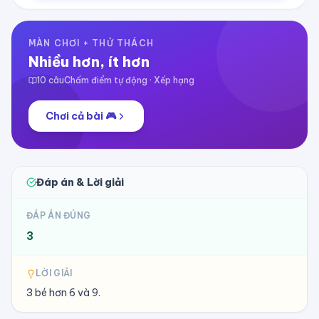
MÀN CHƠI + THỬ THÁCH
Nhiều hơn, ít hơn
10
câu
Chấm điểm tự động · Xếp hạng
Chơi cả bài 🎮
Đáp án & Lời giải
ĐÁP ÁN ĐÚNG
3
LỜI GIẢI
3 bé hơn 6 và 9.