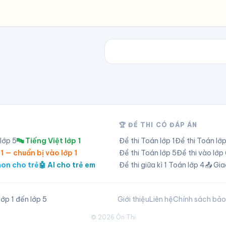
🏆 ĐỀ THI CÓ ĐÁP ÁN
 lớp
5
🔤 Tiếng Việt lớp 1
Đề thi Toán lớp
1
Đề thi Toán lớ
 1 — chuẩn bị vào lớp 1
Đề thi Toán lớp
5
Đề thi vào lớ
hon cho trẻ
🤖 AI cho trẻ em
Đề thi giữa kì 1 Toán lớp 4
📤 Gia
ớp 1 đến lớp 5
Giới thiệu
Liên hệ
Chính sách bả
©
2026
Ôn Thi