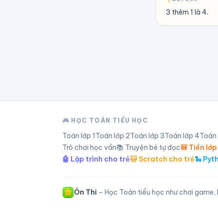
3 thêm 1 là 4.
🎮 HỌC TOÁN TIỂU HỌC
Toán lớp
1
Toán lớp
2
Toán lớp
3
Toán lớp
4
Toán
Trò chơi học vần
📚 Truyện bé tự đọc
🎒 Tiền lớp
🤖 Lập trình cho trẻ
🐱 Scratch cho trẻ
🐍 Pyt
Ôn Thi
– Học Toán tiểu học như chơi game, l