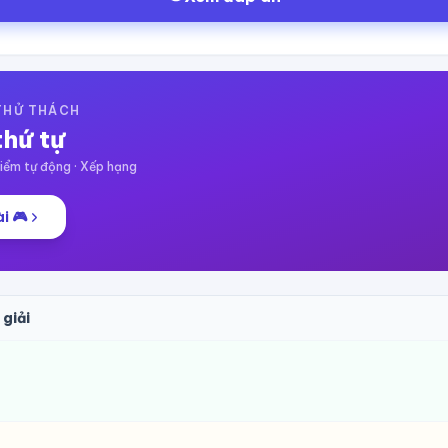
 THỬ THÁCH
thứ tự
ểm tự động · Xếp hạng
i 🎮
 giải