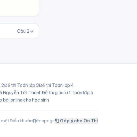
Câu
2
p
2
Đề thi Toán lớp
3
Đề thi Toán lớp
4
p 6 Nguyễn Tất Thành
Đề thi giữa kì 1 Toán lớp 5
o bài online cho học sinh
o mật
Điều khoản
Fanpage
📮 Góp ý cho Ôn Thi