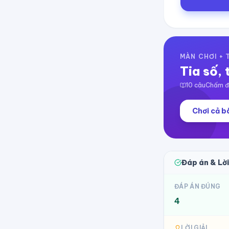
MÀN CHƠI +
Tia số, 
10
câu
Chấm đi
Chơi cả bà
Đáp án & Lời
ĐÁP ÁN ĐÚNG
4
LỜI GIẢI