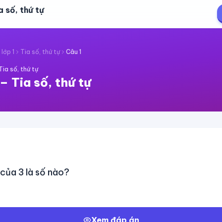
a số, thứ tự
lớp 1
Tia số, thứ tự
Câu
1
Tia số, thứ tự
–
Tia số, thứ tự
 của 3 là số nào?
Xem đáp án