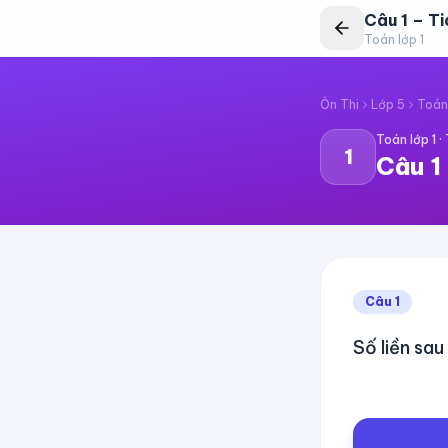
Câu
1
–
Ti
Toán lớp 1
Ôn Thi
Lớp 5
Toán 
Toán lớp 1
·
1
Câu
1
Câu
1
Số liền sau