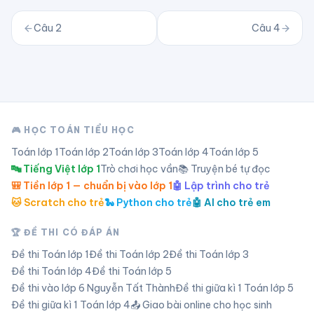
Câu
2
Câu
4
🎮 HỌC TOÁN TIỂU HỌC
Toán lớp
1
Toán lớp
2
Toán lớp
3
Toán lớp
4
Toán lớp
5
🔤 Tiếng Việt lớp 1
Trò chơi học vần
📚 Truyện bé tự đọc
🎒 Tiền lớp 1 — chuẩn bị vào lớp 1
🤖 Lập trình cho trẻ
🐱 Scratch cho trẻ
🐍 Python cho trẻ
🤖 AI cho trẻ em
🏆 ĐỀ THI CÓ ĐÁP ÁN
Đề thi Toán lớp
1
Đề thi Toán lớp
2
Đề thi Toán lớp
3
Đề thi Toán lớp
4
Đề thi Toán lớp
5
Đề thi vào lớp 6 Nguyễn Tất Thành
Đề thi giữa kì 1 Toán lớp 5
Đề thi giữa kì 1 Toán lớp 4
📤 Giao bài online cho học sinh