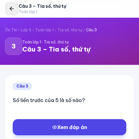
Câu
3
–
Tia số, thứ tự
Toán lớp 1
Ôn Thi
Lớp 5
Toán lớp 1
Tia số, thứ tự
Câu
3
Toán lớp 1
·
Tia số, thứ tự
3
Câu
3
–
Tia số, thứ tự
Câu
3
Số liền trước của 5 là số nào?
Xem đáp án