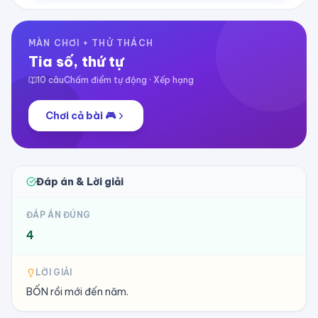
MÀN CHƠI + THỬ THÁCH
Tia số, thứ tự
10
câu
Chấm điểm tự động · Xếp hạng
Chơi cả bài 🎮
Đáp án & Lời giải
ĐÁP ÁN ĐÚNG
4
LỜI GIẢI
BỐN rồi mới đến năm.