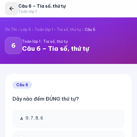
Câu
6
–
Tia số, thứ tự
Toán lớp 1
Ôn Thi
Lớp 5
Toán lớp 1
Tia số, thứ tự
Câu
6
Toán lớp 1
·
Tia số, thứ tự
6
Câu
6
–
Tia số, thứ tự
Câu
6
Dãy nào đếm ĐÚNG thứ tự?
9, 7, 8, 6
A