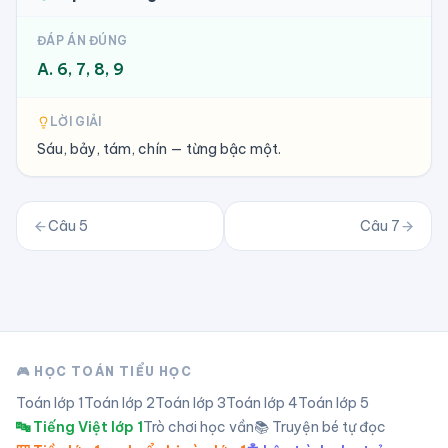
ĐÁP ÁN ĐÚNG
A. 6, 7, 8, 9
LỜI GIẢI
Sáu, bảy, tám, chín — từng bậc một.
Câu
5
Câu
7
🎮 HỌC TOÁN TIỂU HỌC
Toán lớp
1
Toán lớp
2
Toán lớp
3
Toán lớp
4
Toán lớp
5
🔤 Tiếng Việt lớp 1
Trò chơi học vần
📚 Truyện bé tự đọc