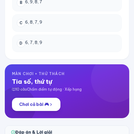
6, 9, 8, 7
B
6, 8, 7, 9
C
6, 7, 8, 9
D
MÀN CHƠI + THỬ THÁCH
Tia số, thứ tự
10
câu
Chấm điểm tự động · Xếp hạng
Chơi cả bài 🎮
Đáp án & Lời giải