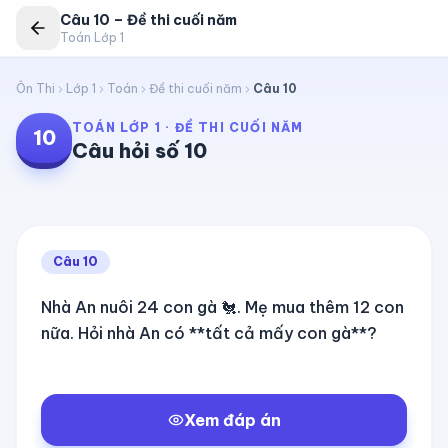
Câu
10
–
Đề thi cuối năm
Toán Lớp 1
Ôn Thi
Lớp 1
Toán
Đề thi cuối năm
Câu
10
TOÁN LỚP 1
·
ĐỀ THI CUỐI NĂM
10
Câu hỏi số
10
Câu
10
Nhà An nuôi 24 con gà 🐔. Mẹ mua thêm 12 con
nữa. Hỏi nhà An có **tất cả mấy con gà**?
Xem đáp án