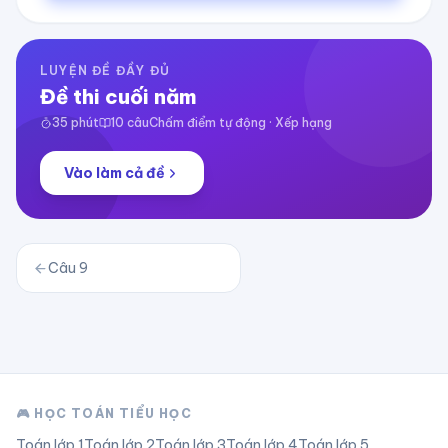
LUYỆN ĐỀ ĐẦY ĐỦ
Đề thi cuối năm
35
phút
10
câu
Chấm điểm tự động · Xếp hạng
Vào làm cả đề
Câu
9
🎮 HỌC TOÁN TIỂU HỌC
Toán lớp
1
Toán lớp
2
Toán lớp
3
Toán lớp
4
Toán lớp
5