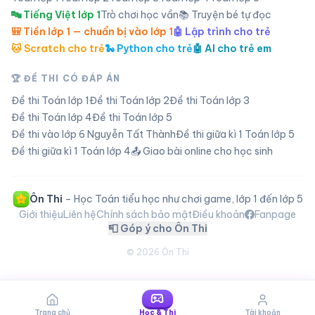
🔤 Tiếng Việt lớp 1
Trò chơi học vần
📚 Truyện bé tự đọc
🎒 Tiền lớp 1 — chuẩn bị vào lớp 1
🤖 Lập trình cho trẻ
🐱 Scratch cho trẻ
🐍 Python cho trẻ
🤖 AI cho trẻ em
🏆 ĐỀ THI CÓ ĐÁP ÁN
Đề thi Toán lớp
1
Đề thi Toán lớp
2
Đề thi Toán lớp
3
Đề thi Toán lớp
4
Đề thi Toán lớp
5
Đề thi vào lớp 6 Nguyễn Tất Thành
Đề thi giữa kì 1 Toán lớp 5
Đề thi giữa kì 1 Toán lớp 4
📤 Giao bài online cho học sinh
Ôn Thi
– Học Toán tiểu học như chơi game, lớp 1 đến lớp 5
Giới thiệu
Liên hệ
Chính sách bảo mật
Điều khoản
Fanpage
📮 Góp ý cho Ôn Thi
©
2026
Ôn Thi
Trang chủ
Học & Thi
Tài khoản