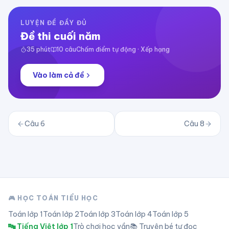
LUYỆN ĐỀ ĐẦY ĐỦ
Đề thi cuối năm
35
phút
10
câu
Chấm điểm tự động · Xếp hạng
Vào làm cả đề
Câu
6
Câu
8
🎮 HỌC TOÁN TIỂU HỌC
Toán lớp
1
Toán lớp
2
Toán lớp
3
Toán lớp
4
Toán lớp
5
🔤 Tiếng Việt lớp 1
Trò chơi học vần
📚 Truyện bé tự đọc