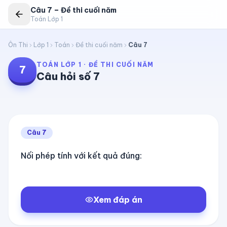
Câu
7
–
Đề thi cuối năm
Toán Lớp 1
Ôn Thi
Lớp 1
Toán
Đề thi cuối năm
Câu
7
TOÁN LỚP 1
·
ĐỀ THI CUỐI NĂM
7
Câu hỏi số
7
Câu
7
Nối phép tính với kết quả đúng:
Xem đáp án