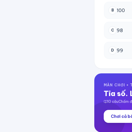
100
B
98
C
99
D
MÀN CHƠI +
Tia số. 
10
câu
Chấm đi
Chơi cả bà