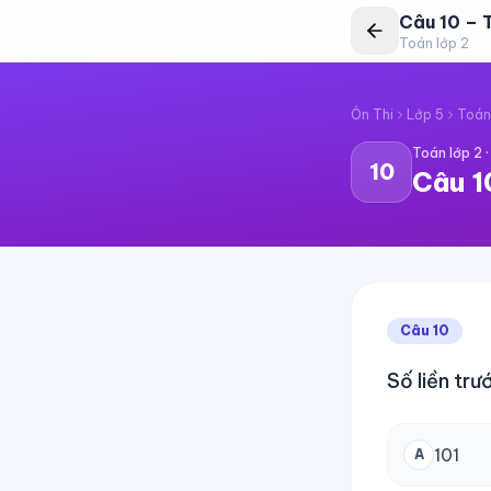
Câu
10
–
T
Toán lớp 2
Ôn Thi
Lớp 5
Toán
Toán lớp 2
10
Câu
1
Câu
10
Số liền trư
101
A