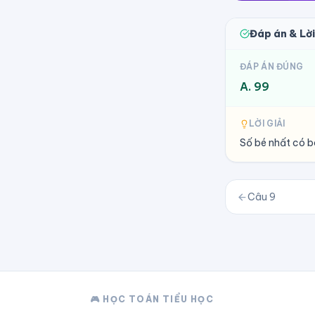
Đáp án & Lời
ĐÁP ÁN ĐÚNG
A. 99
LỜI GIẢI
Số bé nhất có ba
Câu
9
🎮 HỌC TOÁN TIỂU HỌC