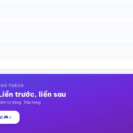
 THỬ THÁCH
Liền trước, liền sau
ểm tự động · Xếp hạng
i 🎮