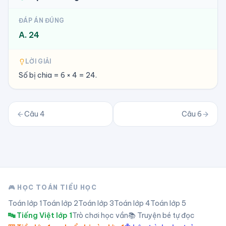
ĐÁP ÁN ĐÚNG
A. 24
LỜI GIẢI
Số bị chia = 6 × 4 = 24.
Câu
4
Câu
6
🎮 HỌC TOÁN TIỂU HỌC
Toán lớp
1
Toán lớp
2
Toán lớp
3
Toán lớp
4
Toán lớp
5
🔤 Tiếng Việt lớp 1
Trò chơi học vần
📚 Truyện bé tự đọc