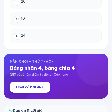
20
B
10
C
24
D
MÀN CHƠI + THỬ THÁCH
Bảng nhân 4, bảng chia 4
10
câu
Chấm điểm tự động · Xếp hạng
Chơi cả bài 🎮
Đáp án & Lời giải