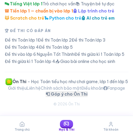
🔤 Tiếng Việt lớp 1
Trò chơi học vần
📚 Truyện bé tự đọc
🎒 Tiền lớp 1 — chuẩn bị vào lớp 1
🤖 Lập trình cho trẻ
🐱 Scratch cho trẻ
🐍 Python cho trẻ
🤖 AI cho trẻ em
🏆 ĐỀ THI CÓ ĐÁP ÁN
Đề thi Toán lớp
1
Đề thi Toán lớp
2
Đề thi Toán lớp
3
Đề thi Toán lớp
4
Đề thi Toán lớp
5
Đề thi vào lớp 6 Nguyễn Tất Thành
Đề thi giữa kì 1 Toán lớp 5
Đề thi giữa kì 1 Toán lớp 4
📤 Giao bài online cho học sinh
Ôn Thi
– Học Toán tiểu học như chơi game, lớp 1 đến lớp 5
Giới thiệu
Liên hệ
Chính sách bảo mật
Điều khoản
Fanpage
📮 Góp ý cho Ôn Thi
©
2026
Ôn Thi
Trang chủ
Học & Thi
Tài khoản