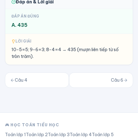
Đáp án & Lời giải
ĐÁP ÁN ĐÚNG
A. 435
LỜI GIẢI
10−5=5; 9−6=3; 8−4=4 → 435 (mượn liên tiếp từ số
tròn trăm).
Câu
4
Câu
6
🎮 HỌC TOÁN TIỂU HỌC
Toán lớp
1
Toán lớp
2
Toán lớp
3
Toán lớp
4
Toán lớp
5