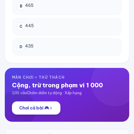
465
B
445
C
435
D
MÀN CHƠI + THỬ THÁCH
Cộng, trừ trong phạm vi 1 000
10
câu
Chấm điểm tự động · Xếp hạng
Chơi cả bài 🎮