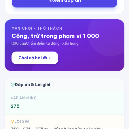
Xem đáp án
MÀN CHƠI + THỬ THÁCH
Cộng, trừ trong phạm vi 1 000
10
câu
Chấm điểm tự động · Xếp hạng
Chơi cả bài 🎮
Đáp án & Lời giải
ĐÁP ÁN ĐÚNG
375
LỜI GIẢI