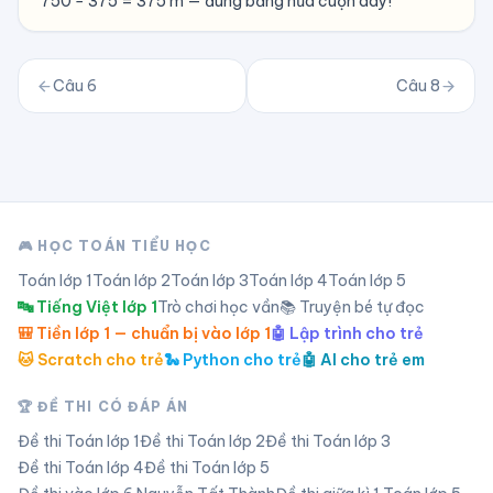
750 − 375 = 375 m — đúng bằng nửa cuộn dây!
Câu
6
Câu
8
🎮 HỌC TOÁN TIỂU HỌC
Toán lớp
1
Toán lớp
2
Toán lớp
3
Toán lớp
4
Toán lớp
5
🔤 Tiếng Việt lớp 1
Trò chơi học vần
📚 Truyện bé tự đọc
🎒 Tiền lớp 1 — chuẩn bị vào lớp 1
🤖 Lập trình cho trẻ
🐱 Scratch cho trẻ
🐍 Python cho trẻ
🤖 AI cho trẻ em
🏆 ĐỀ THI CÓ ĐÁP ÁN
Đề thi Toán lớp
1
Đề thi Toán lớp
2
Đề thi Toán lớp
3
Đề thi Toán lớp
4
Đề thi Toán lớp
5