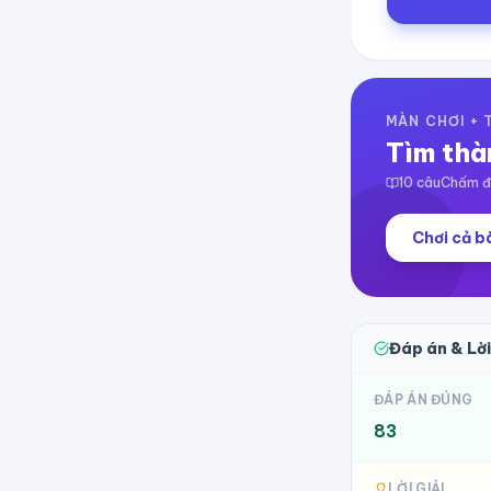
MÀN CHƠI +
Tìm thà
10
câu
Chấm đi
Chơi cả bà
Đáp án & Lời
ĐÁP ÁN ĐÚNG
83
LỜI GIẢI