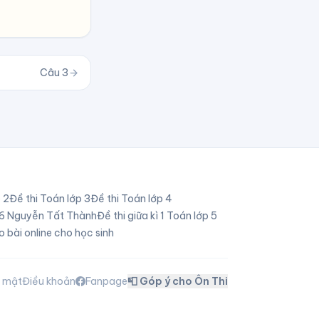
Câu
3
p
2
Đề thi Toán lớp
3
Đề thi Toán lớp
4
p 6 Nguyễn Tất Thành
Đề thi giữa kì 1 Toán lớp 5
o bài online cho học sinh
o mật
Điều khoản
Fanpage
📮 Góp ý cho Ôn Thi