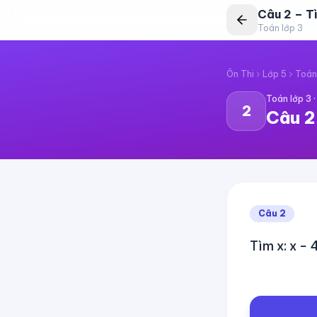
Câu
2
–
T
Toán lớp 3
Ôn Thi
Lớp 5
Toán
Toán lớp 3
2
Câu
2
Câu
2
Tìm x: x − 