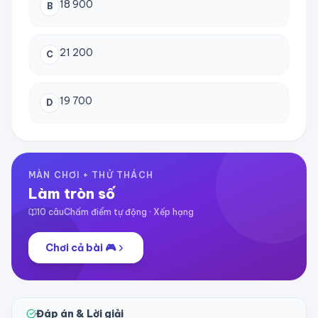
18 900
B
21 200
C
19 700
D
MÀN CHƠI + THỬ THÁCH
Làm tròn số
10
câu
Chấm điểm tự động · Xếp hạng
Chơi cả bài 🎮
Đáp án & Lời giải