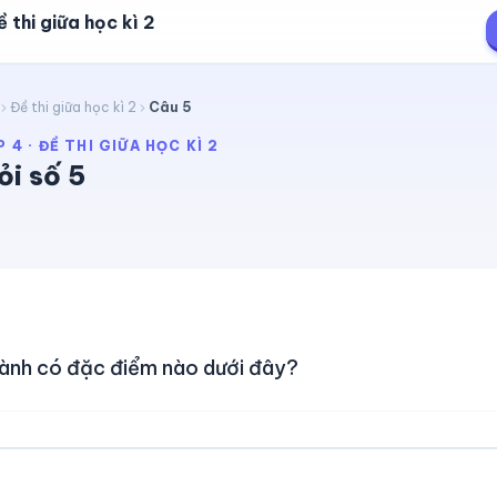
 thi giữa học kì 2
Đề thi giữa học kì 2
Câu
5
P 4
·
ĐỀ THI GIỮA HỌC KÌ 2
ỏi số
5
hành có đặc điểm nào dưới đây?