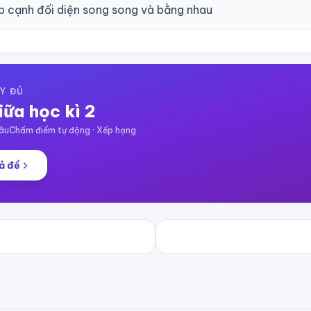
p cạnh đối diện song song và bằng nhau
Y ĐỦ
iữa học kì 2
âu
Chấm điểm tự động · Xếp hạng
ả đề