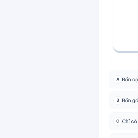
Bốn cạ
A
Bốn gó
B
Chỉ có
C