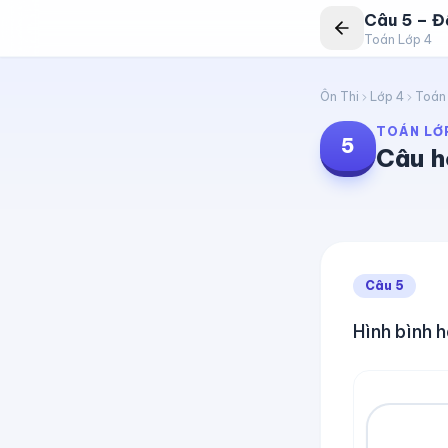
Câu
5
–
Đề
Toán Lớp 4
Ôn Thi
Lớp 4
Toán
TOÁN LỚ
5
Câu h
Câu
5
Hình bình 