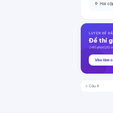
Hai cặ
D
LUYỆN ĐỀ ĐẦ
Đề thi g
40
phút
12
c
Vào làm c
Câu
4