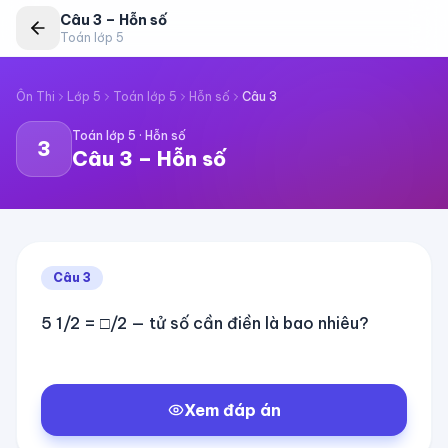
Câu
3
–
Hỗn số
Toán lớp 5
Ôn Thi
Lớp 5
Toán lớp 5
Hỗn số
Câu
3
Toán lớp 5
·
Hỗn số
3
Câu
3
–
Hỗn số
Câu
3
5 1/2 = □/2 — tử số cần điền là bao nhiêu?
Xem đáp án