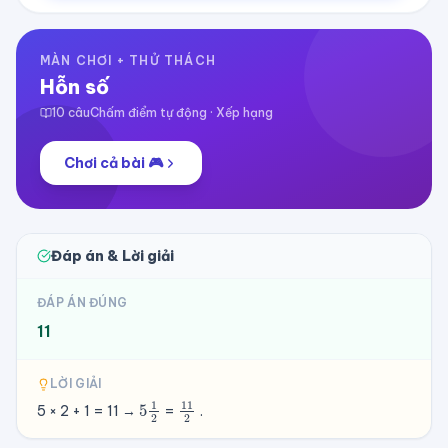
MÀN CHƠI + THỬ THÁCH
Hỗn số
10
câu
Chấm điểm tự động · Xếp hạng
Chơi cả bài 🎮
Đáp án & Lời giải
ĐÁP ÁN ĐÚNG
11
LỜI GIẢI
5
1
2
11
2
5 × 2 + 1 = 11 →
=
.