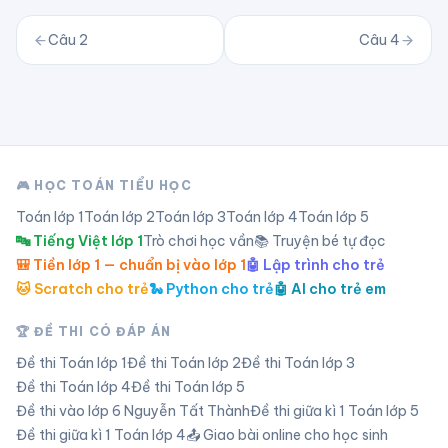
Câu
2
Câu
4
🎮 HỌC TOÁN TIỂU HỌC
Toán lớp
1
Toán lớp
2
Toán lớp
3
Toán lớp
4
Toán lớp
5
🔤 Tiếng Việt lớp 1
Trò chơi học vần
📚 Truyện bé tự đọc
🎒 Tiền lớp 1 — chuẩn bị vào lớp 1
🤖 Lập trình cho trẻ
🐱 Scratch cho trẻ
🐍 Python cho trẻ
🤖 AI cho trẻ em
🏆 ĐỀ THI CÓ ĐÁP ÁN
Đề thi Toán lớp
1
Đề thi Toán lớp
2
Đề thi Toán lớp
3
Đề thi Toán lớp
4
Đề thi Toán lớp
5
Đề thi vào lớp 6 Nguyễn Tất Thành
Đề thi giữa kì 1 Toán lớp 5
Đề thi giữa kì 1 Toán lớp 4
📤 Giao bài online cho học sinh