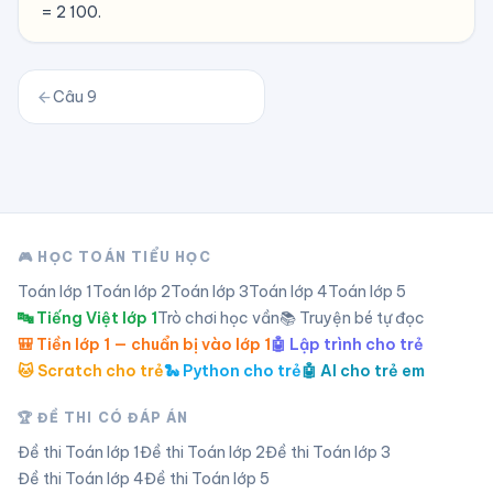
= 2 100.
Câu
9
🎮 HỌC TOÁN TIỂU HỌC
Toán lớp
1
Toán lớp
2
Toán lớp
3
Toán lớp
4
Toán lớp
5
🔤 Tiếng Việt lớp 1
Trò chơi học vần
📚 Truyện bé tự đọc
🎒 Tiền lớp 1 — chuẩn bị vào lớp 1
🤖 Lập trình cho trẻ
🐱 Scratch cho trẻ
🐍 Python cho trẻ
🤖 AI cho trẻ em
🏆 ĐỀ THI CÓ ĐÁP ÁN
Đề thi Toán lớp
1
Đề thi Toán lớp
2
Đề thi Toán lớp
3
Đề thi Toán lớp
4
Đề thi Toán lớp
5