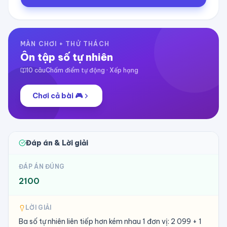
MÀN CHƠI + THỬ THÁCH
Ôn tập số tự nhiên
10
câu
Chấm điểm tự động · Xếp hạng
Chơi cả bài 🎮
Đáp án & Lời giải
ĐÁP ÁN ĐÚNG
2100
LỜI GIẢI
Ba số tự nhiên liên tiếp hơn kém nhau 1 đơn vị: 2 099 + 1