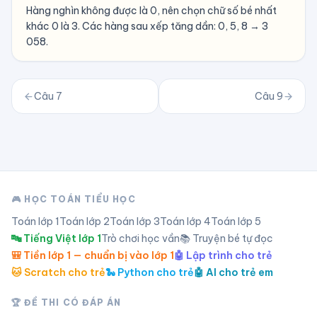
Hàng nghìn không được là 0, nên chọn chữ số bé nhất
khác 0 là 3. Các hàng sau xếp tăng dần: 0, 5, 8 → 3
058.
Câu
7
Câu
9
🎮 HỌC TOÁN TIỂU HỌC
Toán lớp
1
Toán lớp
2
Toán lớp
3
Toán lớp
4
Toán lớp
5
🔤 Tiếng Việt lớp 1
Trò chơi học vần
📚 Truyện bé tự đọc
🎒 Tiền lớp 1 — chuẩn bị vào lớp 1
🤖 Lập trình cho trẻ
🐱 Scratch cho trẻ
🐍 Python cho trẻ
🤖 AI cho trẻ em
🏆 ĐỀ THI CÓ ĐÁP ÁN