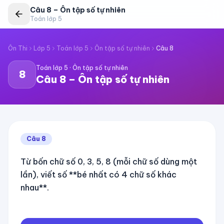
Câu
8
–
Ôn tập số tự nhiên
Toán lớp 5
Ôn Thi
Lớp 5
Toán lớp 5
Ôn tập số tự nhiên
Câu
8
Toán lớp 5
·
Ôn tập số tự nhiên
8
Câu
8
–
Ôn tập số tự nhiên
Câu
8
Từ bốn chữ số 0, 3, 5, 8 (mỗi chữ số dùng một
lần), viết số **bé nhất có 4 chữ số khác
nhau**.