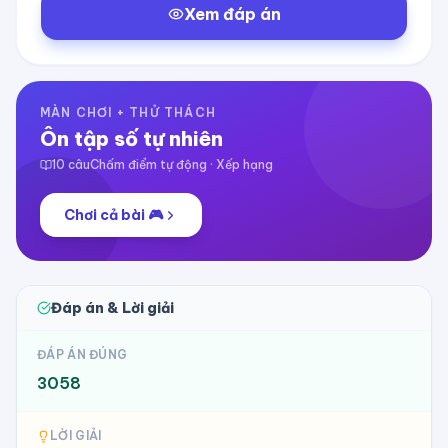
Xem đáp án
MÀN CHƠI + THỬ THÁCH
Ôn tập số tự nhiên
10
câu
Chấm điểm tự động · Xếp hạng
Chơi cả bài 🎮
Đáp án & Lời giải
ĐÁP ÁN ĐÚNG
3058
LỜI GIẢI