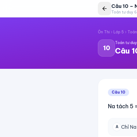
Câu
10
–
Toán tư duy 6
Ôn Thi
Lớp 5
Toán
Toán tư duy
10
Câu
1
Câu
10
Na tách 5 =
Chỉ Na
A