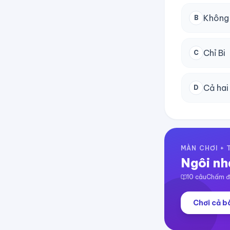
Không 
B
Chỉ Bi
C
Cả hai
D
MÀN CHƠI +
Ngôi nh
10
câu
Chấm đi
Chơi cả bà