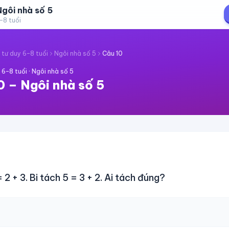
Ngôi nhà số 5
–8 tuổi
 tư duy 6–8 tuổi
Ngôi nhà số 5
Câu
10
 6–8 tuổi
·
Ngôi nhà số 5
0
–
Ngôi nhà số 5
 2 + 3. Bi tách 5 = 3 + 2. Ai tách đúng?