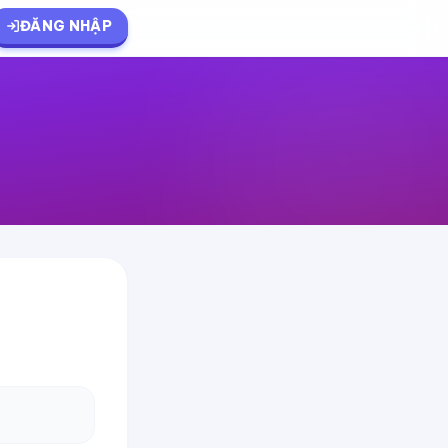
ĐĂNG NHẬP