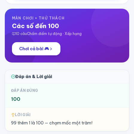
MÀN CHƠI + THỬ THÁCH
Các số đến 100
10
câu
Chấm điểm tự động · Xếp hạng
Chơi cả bài 🎮
Đáp án & Lời giải
ĐÁP ÁN ĐÚNG
100
LỜI GIẢI
99 thêm 1 là 100 — chạm mốc một trăm!