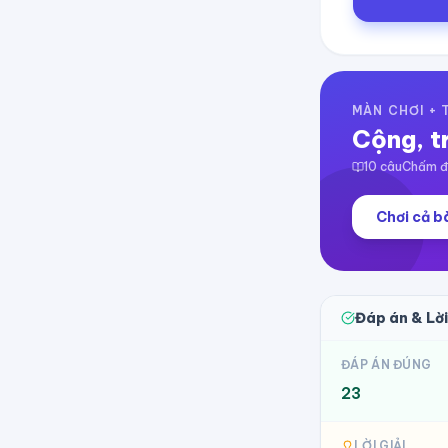
MÀN CHƠI +
Cộng, t
10
câu
Chấm đi
Chơi cả bà
Đáp án & Lời
ĐÁP ÁN ĐÚNG
23
LỜI GIẢI