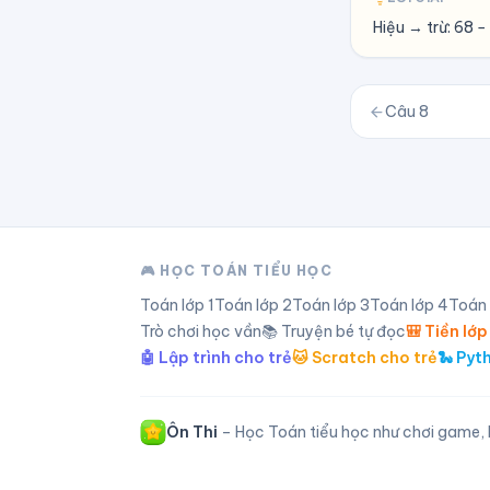
Hiệu → trừ: 68 −
Câu
8
🎮 HỌC TOÁN TIỂU HỌC
Toán lớp
1
Toán lớp
2
Toán lớp
3
Toán lớp
4
Toán
Trò chơi học vần
📚 Truyện bé tự đọc
🎒 Tiền lớp
🤖 Lập trình cho trẻ
🐱 Scratch cho trẻ
🐍 Pyt
Ôn Thi
– Học Toán tiểu học như chơi game, l