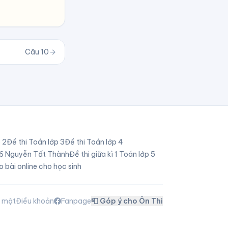
Câu
10
p
2
Đề thi Toán lớp
3
Đề thi Toán lớp
4
p 6 Nguyễn Tất Thành
Đề thi giữa kì 1 Toán lớp 5
o bài online cho học sinh
o mật
Điều khoản
Fanpage
📮 Góp ý cho Ôn Thi