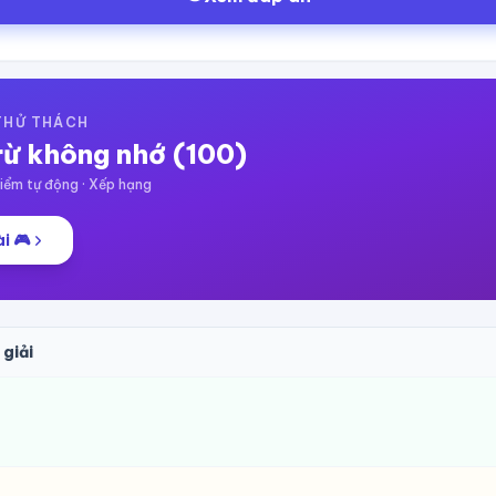
 THỬ THÁCH
rừ không nhớ (100)
ểm tự động · Xếp hạng
i 🎮
 giải