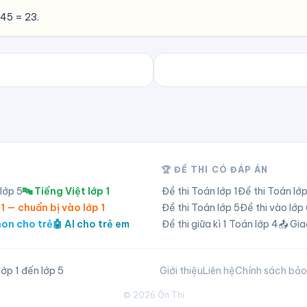
 45 = 23.
🏆 ĐỀ THI CÓ ĐÁP ÁN
 lớp
5
🔤 Tiếng Việt lớp 1
Đề thi Toán lớp
1
Đề thi Toán lớ
 1 — chuẩn bị vào lớp 1
Đề thi Toán lớp
5
Đề thi vào lớ
hon cho trẻ
🤖 AI cho trẻ em
Đề thi giữa kì 1 Toán lớp 4
📤 Gia
ớp 1 đến lớp 5
Giới thiệu
Liên hệ
Chính sách bả
©
2026
Ôn Thi