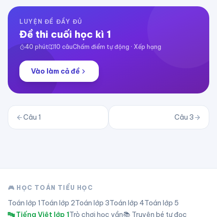
LUYỆN ĐỀ ĐẦY ĐỦ
Đề thi cuối học kì 1
40
phút
10
câu
Chấm điểm tự động · Xếp hạng
Vào làm cả đề
Câu
1
Câu
3
🎮 HỌC TOÁN TIỂU HỌC
Toán lớp
1
Toán lớp
2
Toán lớp
3
Toán lớp
4
Toán lớp
5
🔤 Tiếng Việt lớp 1
Trò chơi học vần
📚 Truyện bé tự đọc