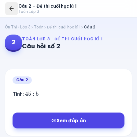
Câu
2
–
Đề thi cuối học kì 1
Toán Lớp 3
Ôn Thi
Lớp 3
Toán
Đề thi cuối học kì 1
Câu
2
TOÁN LỚP 3
·
ĐỀ THI CUỐI HỌC KÌ 1
2
Câu hỏi số
2
Câu
2
45
:
5
Tính:
Xem đáp án