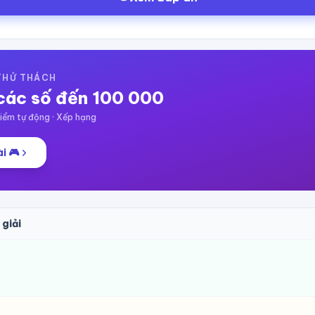
 THỬ THÁCH
các số đến 100 000
ểm tự động · Xếp hạng
i 🎮
 giải