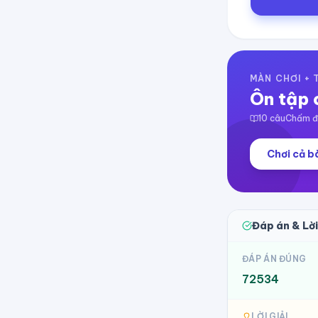
MÀN CHƠI +
Ôn tập 
10
câu
Chấm đi
Chơi cả bà
Đáp án & Lời
ĐÁP ÁN ĐÚNG
72534
LỜI GIẢI