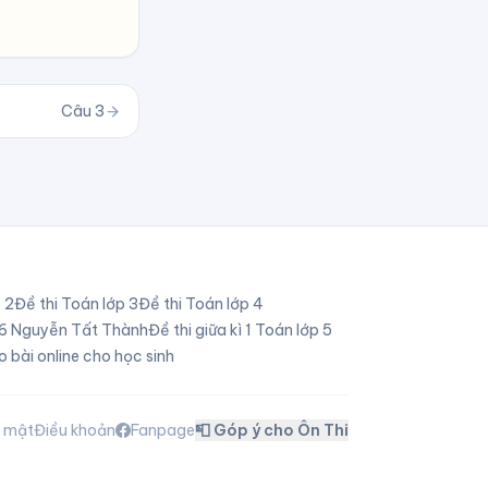
Câu
3
p
2
Đề thi Toán lớp
3
Đề thi Toán lớp
4
p 6 Nguyễn Tất Thành
Đề thi giữa kì 1 Toán lớp 5
o bài online cho học sinh
o mật
Điều khoản
Fanpage
📮 Góp ý cho Ôn Thi