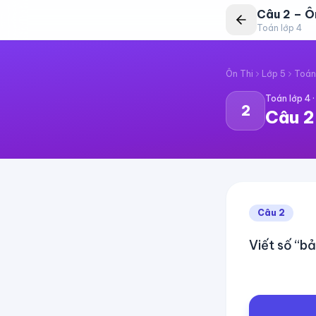
Câu
2
–
Ô
Toán lớp 4
Ôn Thi
Lớp 5
Toán
Toán lớp 4
2
Câu
2
Câu
2
Viết số “b