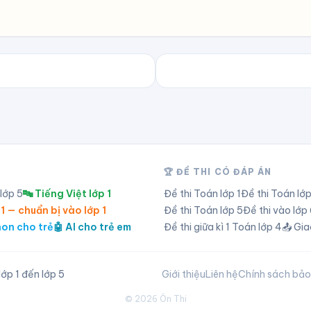
🏆 ĐỀ THI CÓ ĐÁP ÁN
 lớp
5
🔤 Tiếng Việt lớp 1
Đề thi Toán lớp
1
Đề thi Toán lớ
 1 — chuẩn bị vào lớp 1
Đề thi Toán lớp
5
Đề thi vào lớ
hon cho trẻ
🤖 AI cho trẻ em
Đề thi giữa kì 1 Toán lớp 4
📤 Gia
ớp 1 đến lớp 5
Giới thiệu
Liên hệ
Chính sách bả
©
2026
Ôn Thi