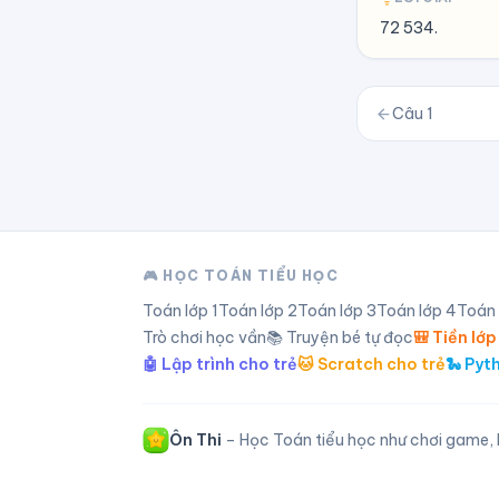
72 534.
Câu
1
🎮 HỌC TOÁN TIỂU HỌC
Toán lớp
1
Toán lớp
2
Toán lớp
3
Toán lớp
4
Toán
Trò chơi học vần
📚 Truyện bé tự đọc
🎒 Tiền lớp
🤖 Lập trình cho trẻ
🐱 Scratch cho trẻ
🐍 Pyt
Ôn Thi
– Học Toán tiểu học như chơi game, l