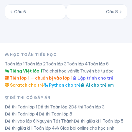
Câu
6
Câu
8
🎮 HỌC TOÁN TIỂU HỌC
Toán lớp
1
Toán lớp
2
Toán lớp
3
Toán lớp
4
Toán lớp
5
🔤 Tiếng Việt lớp 1
Trò chơi học vần
📚 Truyện bé tự đọc
🎒 Tiền lớp 1 — chuẩn bị vào lớp 1
🤖 Lập trình cho trẻ
🐱 Scratch cho trẻ
🐍 Python cho trẻ
🤖 AI cho trẻ em
🏆 ĐỀ THI CÓ ĐÁP ÁN
Đề thi Toán lớp
1
Đề thi Toán lớp
2
Đề thi Toán lớp
3
Đề thi Toán lớp
4
Đề thi Toán lớp
5
Đề thi vào lớp 6 Nguyễn Tất Thành
Đề thi giữa kì 1 Toán lớp 5
Đề thi giữa kì 1 Toán lớp 4
📤 Giao bài online cho học sinh