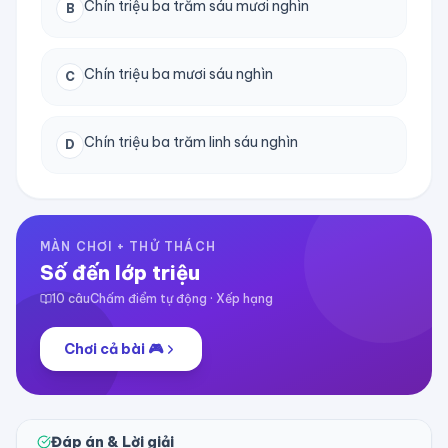
Chín triệu ba trăm sáu mươi nghìn
B
Chín triệu ba mươi sáu nghìn
C
Chín triệu ba trăm linh sáu nghìn
D
MÀN CHƠI + THỬ THÁCH
Số đến lớp triệu
10
câu
Chấm điểm tự động · Xếp hạng
Chơi cả bài 🎮
Đáp án & Lời giải