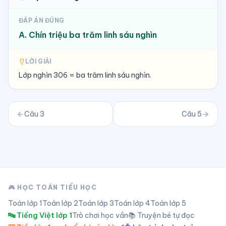
ĐÁP ÁN ĐÚNG
A. Chín triệu ba trăm linh sáu nghìn
LỜI GIẢI
Lớp nghìn 306 = ba trăm linh sáu nghìn.
Câu
3
Câu
5
🎮 HỌC TOÁN TIỂU HỌC
Toán lớp
1
Toán lớp
2
Toán lớp
3
Toán lớp
4
Toán lớp
5
🔤 Tiếng Việt lớp 1
Trò chơi học vần
📚 Truyện bé tự đọc