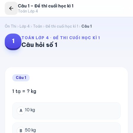
Câu
1
–
Đề thi cuối học kì 1
Toán Lớp 4
Ôn Thi
Lớp 4
Toán
Đề thi cuối học kì 1
Câu
1
TOÁN LỚP 4
·
ĐỀ THI CUỐI HỌC KÌ 1
1
Câu hỏi số
1
Câu
1
1 tạ = ? kg
10 kg
A
50 kg
B