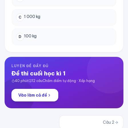
1 000 kg
C
100 kg
D
LUYỆN ĐỀ ĐẦY ĐỦ
Đề thi cuối học kì 1
40
phút
12
câu
Chấm điểm tự động · Xếp hạng
Vào làm cả đề
Câu
2