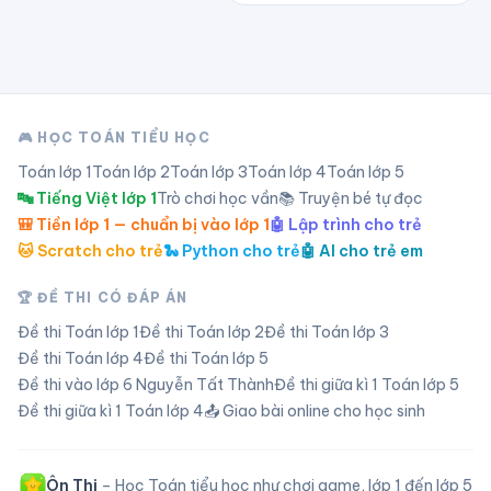
🎮 HỌC TOÁN TIỂU HỌC
Toán lớp
1
Toán lớp
2
Toán lớp
3
Toán lớp
4
Toán lớp
5
🔤 Tiếng Việt lớp 1
Trò chơi học vần
📚 Truyện bé tự đọc
🎒 Tiền lớp 1 — chuẩn bị vào lớp 1
🤖 Lập trình cho trẻ
🐱 Scratch cho trẻ
🐍 Python cho trẻ
🤖 AI cho trẻ em
🏆 ĐỀ THI CÓ ĐÁP ÁN
Đề thi Toán lớp
1
Đề thi Toán lớp
2
Đề thi Toán lớp
3
Đề thi Toán lớp
4
Đề thi Toán lớp
5
Đề thi vào lớp 6 Nguyễn Tất Thành
Đề thi giữa kì 1 Toán lớp 5
Đề thi giữa kì 1 Toán lớp 4
📤 Giao bài online cho học sinh
Ôn Thi
– Học Toán tiểu học như chơi game, lớp 1 đến lớp 5