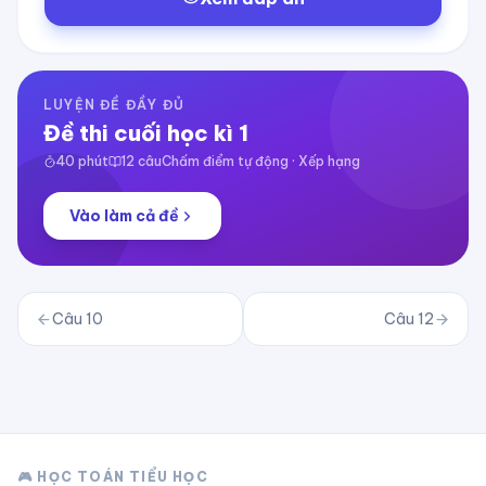
LUYỆN ĐỀ ĐẦY ĐỦ
Đề thi cuối học kì 1
40
phút
12
câu
Chấm điểm tự động · Xếp hạng
Vào làm cả đề
Câu
10
Câu
12
🎮 HỌC TOÁN TIỂU HỌC