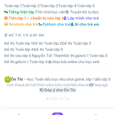
Toán lớp
1
Toán lớp
2
Toán lớp
3
Toán lớp
4
Toán lớp
5
🔤 Tiếng Việt lớp 1
Trò chơi học vần
📚 Truyện bé tự đọc
🎒 Tiền lớp 1 — chuẩn bị vào lớp 1
🤖 Lập trình cho trẻ
🐱 Scratch cho trẻ
🐍 Python cho trẻ
🤖 AI cho trẻ em
🏆 ĐỀ THI CÓ ĐÁP ÁN
Đề thi Toán lớp
1
Đề thi Toán lớp
2
Đề thi Toán lớp
3
Đề thi Toán lớp
4
Đề thi Toán lớp
5
Đề thi vào lớp 6 Nguyễn Tất Thành
Đề thi giữa kì 1 Toán lớp 5
Đề thi giữa kì 1 Toán lớp 4
📤 Giao bài online cho học sinh
Ôn Thi
– Học Toán tiểu học như chơi game, lớp 1 đến lớp 5
Giới thiệu
Liên hệ
Chính sách bảo mật
Điều khoản
Fanpage
📮 Góp ý cho Ôn Thi
©
2026
Ôn Thi