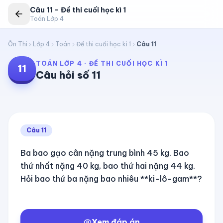
Câu
11
–
Đề thi cuối học kì 1
Toán Lớp 4
Ôn Thi
Lớp 4
Toán
Đề thi cuối học kì 1
Câu
11
TOÁN LỚP 4
·
ĐỀ THI CUỐI HỌC KÌ 1
11
Câu hỏi số
11
Câu
11
Ba bao gạo cân nặng trung bình 45 kg. Bao
thứ nhất nặng 40 kg, bao thứ hai nặng 44 kg.
Hỏi bao thứ ba nặng bao nhiêu **ki-lô-gam**?
Xem đáp án