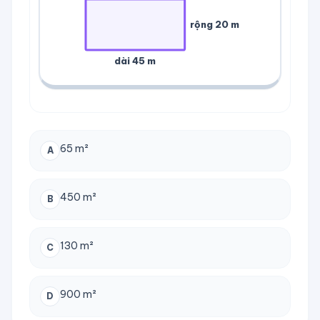
rộng
20 m
dài
45 m
65 m²
A
450 m²
B
130 m²
C
900 m²
D