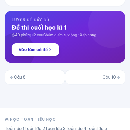
LUYỆN ĐỀ ĐẦY ĐỦ
Đề thi cuối học kì 1
40
phút
12
câu
Chấm điểm tự động · Xếp hạng
Vào làm cả đề
Câu
8
Câu
10
🎮 HỌC TOÁN TIỂU HỌC
Toán lớp
1
Toán lớp
2
Toán lớp
3
Toán lớp
4
Toán lớp
5