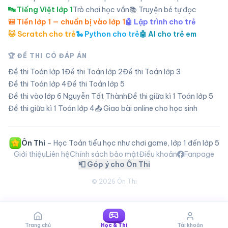
🔤 Tiếng Việt lớp 1
Trò chơi học vần
📚 Truyện bé tự đọc
🎒 Tiền lớp 1 — chuẩn bị vào lớp 1
🤖 Lập trình cho trẻ
🐱 Scratch cho trẻ
🐍 Python cho trẻ
🤖 AI cho trẻ em
🏆 ĐỀ THI CÓ ĐÁP ÁN
Đề thi Toán lớp
1
Đề thi Toán lớp
2
Đề thi Toán lớp
3
Đề thi Toán lớp
4
Đề thi Toán lớp
5
Đề thi vào lớp 6 Nguyễn Tất Thành
Đề thi giữa kì 1 Toán lớp 5
Đề thi giữa kì 1 Toán lớp 4
📤 Giao bài online cho học sinh
Ôn Thi
– Học Toán tiểu học như chơi game, lớp 1 đến lớp 5
Giới thiệu
Liên hệ
Chính sách bảo mật
Điều khoản
Fanpage
📮 Góp ý cho Ôn Thi
©
2026
Ôn Thi
Trang chủ
Học & Thi
Tài khoản