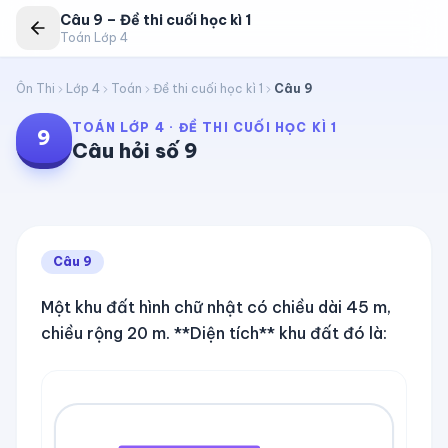
Câu
9
–
Đề thi cuối học kì 1
Toán Lớp 4
Ôn Thi
Lớp 4
Toán
Đề thi cuối học kì 1
Câu
9
TOÁN LỚP 4
·
ĐỀ THI CUỐI HỌC KÌ 1
9
Câu hỏi số
9
Câu
9
Một khu đất hình chữ nhật có chiều dài 45 m,
chiều rộng 20 m. **Diện tích** khu đất đó là: