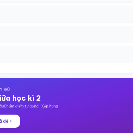
Y ĐỦ
iữa học kì 2
âu
Chấm điểm tự động · Xếp hạng
ả đề