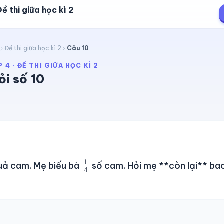
ề thi giữa học kì 2
Đề thi giữa học kì 2
Câu
10
P 4
·
ĐỀ THI GIỮA HỌC KÌ 2
ỏi số
10
1
4
uả cam. Mẹ biếu bà
số cam. Hỏi mẹ **còn lại** ba