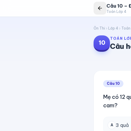
Câu
10
–
Đ
Toán Lớp 4
Ôn Thi
Lớp 4
Toán
TOÁN LỚ
10
Câu h
Câu
10
Mẹ có 12 q
cam?
3 quả
A