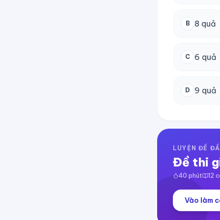
8 quả
B
6 quả
C
9 quả
D
LUYỆN ĐỀ ĐẦ
Đề thi g
40
phút
12
c
Vào làm c