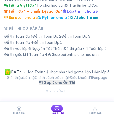
🔤 Tiếng Việt lớp 1
Trò chơi học vần
📚 Truyện bé tự đọc
🎒 Tiền lớp 1 — chuẩn bị vào lớp 1
🤖 Lập trình cho trẻ
🐱 Scratch cho trẻ
🐍 Python cho trẻ
🤖 AI cho trẻ em
🏆 ĐỀ THI CÓ ĐÁP ÁN
Đề thi Toán lớp
1
Đề thi Toán lớp
2
Đề thi Toán lớp
3
Đề thi Toán lớp
4
Đề thi Toán lớp
5
Đề thi vào lớp 6 Nguyễn Tất Thành
Đề thi giữa kì 1 Toán lớp 5
Đề thi giữa kì 1 Toán lớp 4
📤 Giao bài online cho học sinh
Ôn Thi
– Học Toán tiểu học như chơi game, lớp 1 đến lớp 5
Giới thiệu
Liên hệ
Chính sách bảo mật
Điều khoản
Fanpage
📮 Góp ý cho Ôn Thi
©
2026
Ôn Thi
Trang chủ
Học & Thi
Tài khoản