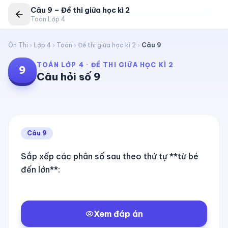
Câu
9
–
Đề thi giữa học kì 2
Toán Lớp 4
Ôn Thi
Lớp 4
Toán
Đề thi giữa học kì 2
Câu
9
TOÁN LỚP 4
·
ĐỀ THI GIỮA HỌC KÌ 2
9
Câu hỏi số
9
Câu
9
Sắp xếp các phân số sau theo thứ tự **từ bé
đến lớn**:
Xem đáp án