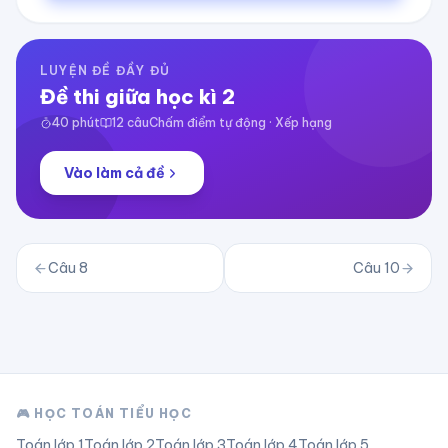
LUYỆN ĐỀ ĐẦY ĐỦ
Đề thi giữa học kì 2
40
phút
12
câu
Chấm điểm tự động · Xếp hạng
Vào làm cả đề
Câu
8
Câu
10
🎮 HỌC TOÁN TIỂU HỌC
Toán lớp
1
Toán lớp
2
Toán lớp
3
Toán lớp
4
Toán lớp
5