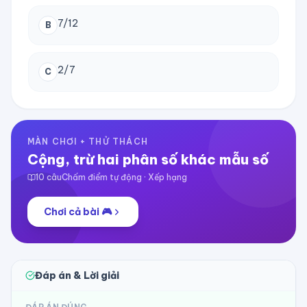
7/12
B
2/7
C
MÀN CHƠI + THỬ THÁCH
Cộng, trừ hai phân số khác mẫu số
10
câu
Chấm điểm tự động · Xếp hạng
Chơi cả bài 🎮
Đáp án & Lời giải