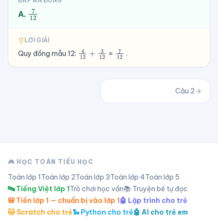
ĐÁP ÁN ĐÚNG
7
12
A.
LỜI GIẢI
7
12
4
12
+
3
12
Quy đồng mẫu 12:
=
.
Câu
2
🎮 HỌC TOÁN TIỂU HỌC
Toán lớp
1
Toán lớp
2
Toán lớp
3
Toán lớp
4
Toán lớp
5
🔤 Tiếng Việt lớp 1
Trò chơi học vần
📚 Truyện bé tự đọc
🎒 Tiền lớp 1 — chuẩn bị vào lớp 1
🤖 Lập trình cho trẻ
🐱 Scratch cho trẻ
🐍 Python cho trẻ
🤖 AI cho trẻ em