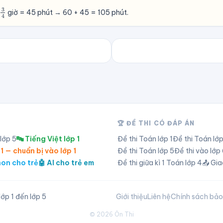
3
4
giờ = 45 phút → 60 + 45 = 105 phút.
🏆 ĐỀ THI CÓ ĐÁP ÁN
 lớp
5
🔤 Tiếng Việt lớp 1
Đề thi Toán lớp
1
Đề thi Toán lớ
 1 — chuẩn bị vào lớp 1
Đề thi Toán lớp
5
Đề thi vào lớ
hon cho trẻ
🤖 AI cho trẻ em
Đề thi giữa kì 1 Toán lớp 4
📤 Gia
ớp 1 đến lớp 5
Giới thiệu
Liên hệ
Chính sách bả
©
2026
Ôn Thi