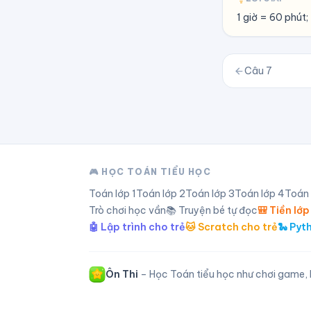
1 giờ = 60 phút;
Câu
7
🎮 HỌC TOÁN TIỂU HỌC
Toán lớp
1
Toán lớp
2
Toán lớp
3
Toán lớp
4
Toán
Trò chơi học vần
📚 Truyện bé tự đọc
🎒 Tiền lớp
🤖 Lập trình cho trẻ
🐱 Scratch cho trẻ
🐍 Pyt
Ôn Thi
– Học Toán tiểu học như chơi game, l