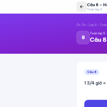
Câu
8
–
H
Toán lớp 5
Ôn Thi
Lớp 5
Toán
Toán lớp 5
8
Câu
8
Câu
8
1 3/4 giờ =