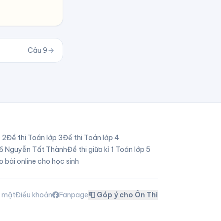
Câu
9
p
2
Đề thi Toán lớp
3
Đề thi Toán lớp
4
p 6 Nguyễn Tất Thành
Đề thi giữa kì 1 Toán lớp 5
o bài online cho học sinh
o mật
Điều khoản
Fanpage
📮 Góp ý cho Ôn Thi