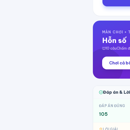
MÀN CHƠI +
Hỗn số
10
câu
Chấm đi
Chơi cả bà
Đáp án & Lời
ĐÁP ÁN ĐÚNG
105
LỜI GIẢI