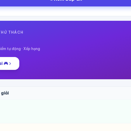
 THỬ THÁCH
ểm tự động · Xếp hạng
i 🎮
 giải