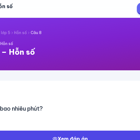
ỗn số
 lớp 5
Hỗn số
Câu
8
·
Hỗn số
–
Hỗn số
 bao nhiêu phút?
Xem đáp án