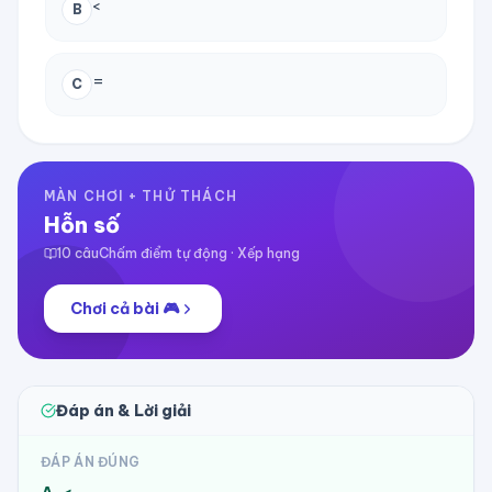
<
B
=
C
MÀN CHƠI + THỬ THÁCH
Hỗn số
10
câu
Chấm điểm tự động · Xếp hạng
Chơi cả bài 🎮
Đáp án & Lời giải
ĐÁP ÁN ĐÚNG