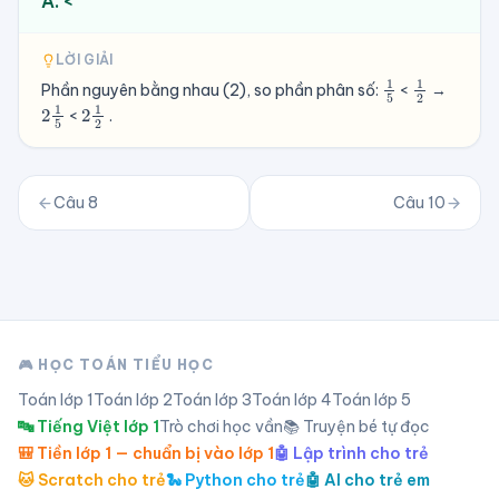
A. <
LỜI GIẢI
1
5
1
2
Phần nguyên bằng nhau (2), so phần phân số:
<
→
2
1
5
2
1
2
<
.
Câu
8
Câu
10
🎮 HỌC TOÁN TIỂU HỌC
Toán lớp
1
Toán lớp
2
Toán lớp
3
Toán lớp
4
Toán lớp
5
🔤 Tiếng Việt lớp 1
Trò chơi học vần
📚 Truyện bé tự đọc
🎒 Tiền lớp 1 — chuẩn bị vào lớp 1
🤖 Lập trình cho trẻ
🐱 Scratch cho trẻ
🐍 Python cho trẻ
🤖 AI cho trẻ em