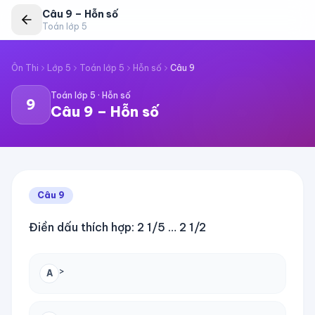
Câu
9
–
Hỗn số
Toán lớp 5
Ôn Thi
Lớp 5
Toán lớp 5
Hỗn số
Câu
9
Toán lớp 5
·
Hỗn số
9
Câu
9
–
Hỗn số
Câu
9
Điền dấu thích hợp: 2 1/5 … 2 1/2
>
A