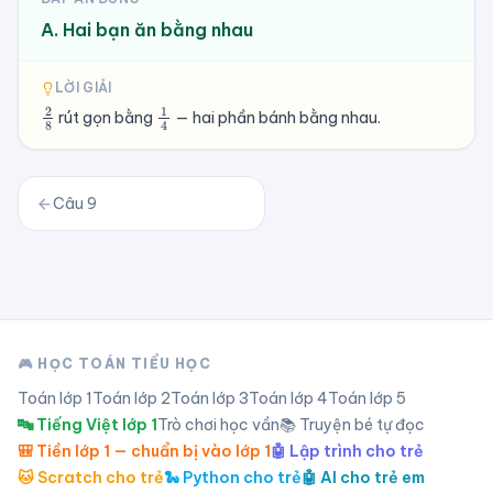
A. Hai bạn ăn bằng nhau
LỜI GIẢI
2
8
1
4
rút gọn bằng
— hai phần bánh bằng nhau.
Câu
9
🎮 HỌC TOÁN TIỂU HỌC
Toán lớp
1
Toán lớp
2
Toán lớp
3
Toán lớp
4
Toán lớp
5
🔤 Tiếng Việt lớp 1
Trò chơi học vần
📚 Truyện bé tự đọc
🎒 Tiền lớp 1 — chuẩn bị vào lớp 1
🤖 Lập trình cho trẻ
🐱 Scratch cho trẻ
🐍 Python cho trẻ
🤖 AI cho trẻ em