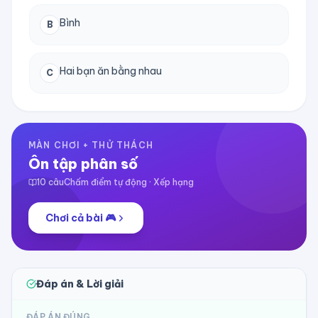
Bình
B
Hai bạn ăn bằng nhau
C
MÀN CHƠI + THỬ THÁCH
Ôn tập phân số
10
câu
Chấm điểm tự động · Xếp hạng
Chơi cả bài 🎮
Đáp án & Lời giải
ĐÁP ÁN ĐÚNG