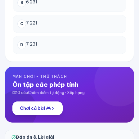
6 231
B
7 221
C
7 231
D
MÀN CHƠI + THỬ THÁCH
Ôn tập các phép tính
10
câu
Chấm điểm tự động · Xếp hạng
Chơi cả bài 🎮
Đáp án & Lời giải