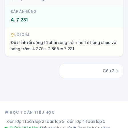
ĐÁP ÁN ĐÚNG
A. 7 231
LỜI GIẢI
Đặt tính rồi cộng từ phải sang trái, nhớ 1 ở hàng chục và
hàng trăm: 4 375 + 2 856 = 7 231.
Câu
2
🎮 HỌC TOÁN TIỂU HỌC
Toán lớp
1
Toán lớp
2
Toán lớp
3
Toán lớp
4
Toán lớp
5