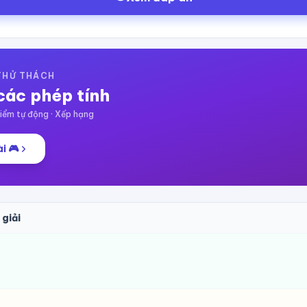
 THỬ THÁCH
các phép tính
ểm tự động · Xếp hạng
i 🎮
 giải