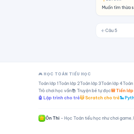
Muốn tìm thừa số
Câu
5
🎮 HỌC TOÁN TIỂU HỌC
Toán lớp
1
Toán lớp
2
Toán lớp
3
Toán lớp
4
Toán
Trò chơi học vần
📚 Truyện bé tự đọc
🎒 Tiền lớp
🤖 Lập trình cho trẻ
🐱 Scratch cho trẻ
🐍 Pyt
Ôn Thi
– Học Toán tiểu học như chơi game, l