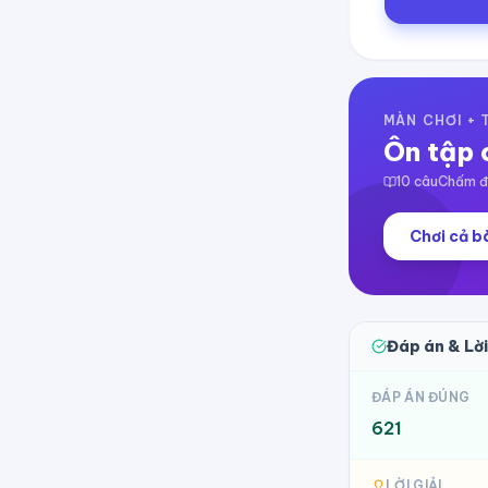
MÀN CHƠI +
Ôn tập 
10
câu
Chấm đi
Chơi cả bà
Đáp án & Lời
ĐÁP ÁN ĐÚNG
621
LỜI GIẢI