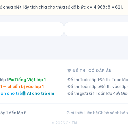
 chưa biết, lấy tích chia cho thừa số đã biết: x = 4 968 : 8 = 621.
🏆 ĐỀ THI CÓ ĐÁP ÁN
 lớp
5
🔤 Tiếng Việt lớp 1
Đề thi Toán lớp
1
Đề thi Toán lớ
 1 — chuẩn bị vào lớp 1
Đề thi Toán lớp
5
Đề thi vào lớ
hon cho trẻ
🤖 AI cho trẻ em
Đề thi giữa kì 1 Toán lớp 4
📤 Gia
ớp 1 đến lớp 5
Giới thiệu
Liên hệ
Chính sách bả
©
2026
Ôn Thi