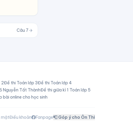
Câu
7
p
2
Đề thi Toán lớp
3
Đề thi Toán lớp
4
p 6 Nguyễn Tất Thành
Đề thi giữa kì 1 Toán lớp 5
o bài online cho học sinh
o mật
Điều khoản
Fanpage
📮 Góp ý cho Ôn Thi