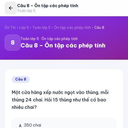
Câu
8
–
Ôn tập các phép tính
Toán lớp 5
Ôn Thi
Lớp 5
Toán lớp 5
Ôn tập các phép tính
Câu
8
Toán lớp 5
·
Ôn tập các phép tính
8
Câu
8
–
Ôn tập các phép tính
Câu
8
Một cửa hàng xếp nước ngọt vào thùng, mỗi
thùng 24 chai. Hỏi 15 thùng như thế có bao
nhiêu chai?
350 chai
A