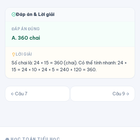
Đáp án & Lời giải
ĐÁP ÁN ĐÚNG
A. 360 chai
LỜI GIẢI
Số chai là: 24 × 15 = 360 (chai). Có thể tính nhanh: 24 ×
15 = 24 × 10 + 24 × 5 = 240 + 120 = 360.
Câu
7
Câu
9
🎮 HỌC TOÁN TIỂU HỌC