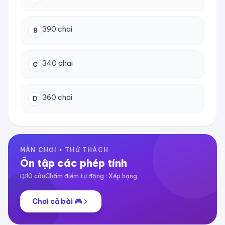
390 chai
B
340 chai
C
360 chai
D
MÀN CHƠI + THỬ THÁCH
Ôn tập các phép tính
10
câu
Chấm điểm tự động · Xếp hạng
Chơi cả bài 🎮