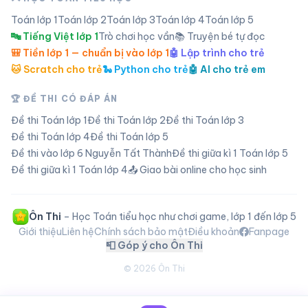
Toán lớp
1
Toán lớp
2
Toán lớp
3
Toán lớp
4
Toán lớp
5
🔤 Tiếng Việt lớp 1
Trò chơi học vần
📚 Truyện bé tự đọc
🎒 Tiền lớp 1 — chuẩn bị vào lớp 1
🤖 Lập trình cho trẻ
🐱 Scratch cho trẻ
🐍 Python cho trẻ
🤖 AI cho trẻ em
🏆 ĐỀ THI CÓ ĐÁP ÁN
Đề thi Toán lớp
1
Đề thi Toán lớp
2
Đề thi Toán lớp
3
Đề thi Toán lớp
4
Đề thi Toán lớp
5
Đề thi vào lớp 6 Nguyễn Tất Thành
Đề thi giữa kì 1 Toán lớp 5
Đề thi giữa kì 1 Toán lớp 4
📤 Giao bài online cho học sinh
Ôn Thi
– Học Toán tiểu học như chơi game, lớp 1 đến lớp 5
Giới thiệu
Liên hệ
Chính sách bảo mật
Điều khoản
Fanpage
📮 Góp ý cho Ôn Thi
©
2026
Ôn Thi