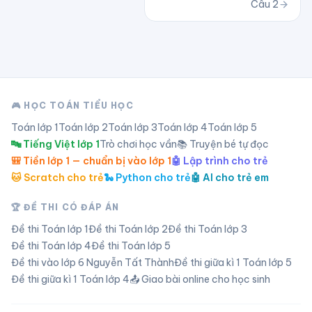
Câu
2
🎮 HỌC TOÁN TIỂU HỌC
Toán lớp
1
Toán lớp
2
Toán lớp
3
Toán lớp
4
Toán lớp
5
🔤 Tiếng Việt lớp 1
Trò chơi học vần
📚 Truyện bé tự đọc
🎒 Tiền lớp 1 — chuẩn bị vào lớp 1
🤖 Lập trình cho trẻ
🐱 Scratch cho trẻ
🐍 Python cho trẻ
🤖 AI cho trẻ em
🏆 ĐỀ THI CÓ ĐÁP ÁN
Đề thi Toán lớp
1
Đề thi Toán lớp
2
Đề thi Toán lớp
3
Đề thi Toán lớp
4
Đề thi Toán lớp
5
Đề thi vào lớp 6 Nguyễn Tất Thành
Đề thi giữa kì 1 Toán lớp 5
Đề thi giữa kì 1 Toán lớp 4
📤 Giao bài online cho học sinh