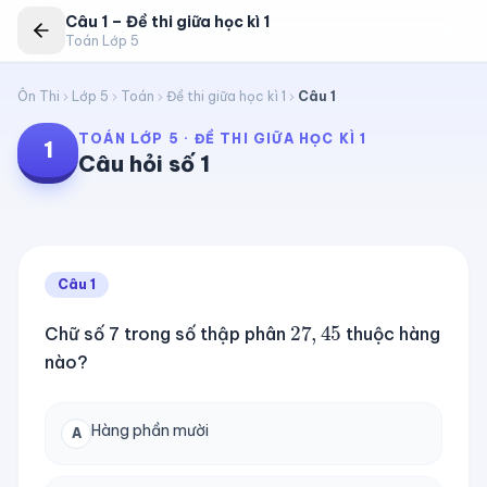
Câu
1
–
Đề thi giữa học kì 1
Toán Lớp 5
Ôn Thi
Lớp 5
Toán
Đề thi giữa học kì 1
Câu
1
TOÁN LỚP 5
·
ĐỀ THI GIỮA HỌC KÌ 1
1
Câu hỏi số
1
Câu
1
27
,
45
Chữ số 7 trong số thập phân
thuộc hàng
nào?
Hàng phần mười
A