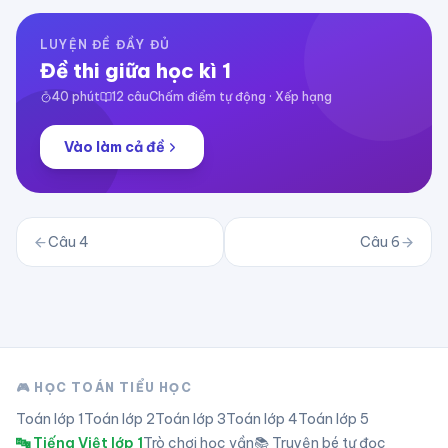
LUYỆN ĐỀ ĐẦY ĐỦ
Đề thi giữa học kì 1
40
phút
12
câu
Chấm điểm tự động · Xếp hạng
Vào làm cả đề
Câu
4
Câu
6
🎮 HỌC TOÁN TIỂU HỌC
Toán lớp
1
Toán lớp
2
Toán lớp
3
Toán lớp
4
Toán lớp
5
🔤 Tiếng Việt lớp 1
Trò chơi học vần
📚 Truyện bé tự đọc