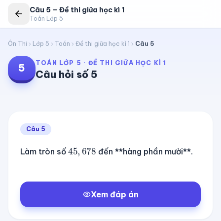
Câu
5
–
Đề thi giữa học kì 1
Toán Lớp 5
Ôn Thi
Lớp 5
Toán
Đề thi giữa học kì 1
Câu
5
TOÁN LỚP 5
·
ĐỀ THI GIỮA HỌC KÌ 1
5
Câu hỏi số
5
Câu
5
45
,
678
Làm tròn số
đến **hàng phần mười**.
Xem đáp án