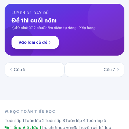
LUYỆN ĐỀ ĐẦY ĐỦ
Đề thi cuối năm
40
phút
12
câu
Chấm điểm tự động · Xếp hạng
Vào làm cả đề
Câu
5
Câu
7
🎮 HỌC TOÁN TIỂU HỌC
Toán lớp
1
Toán lớp
2
Toán lớp
3
Toán lớp
4
Toán lớp
5
🔤 Tiếng Việt lớp 1
Trò chơi học vần
📚 Truyện bé tự đọc