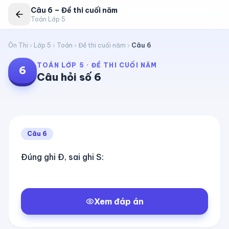
Câu
6
–
Đề thi cuối năm
Toán Lớp 5
Ôn Thi
Lớp 5
Toán
Đề thi cuối năm
Câu
6
TOÁN LỚP 5
·
ĐỀ THI CUỐI NĂM
6
Câu hỏi số
6
Câu
6
Đúng ghi Đ, sai ghi S:
Xem đáp án