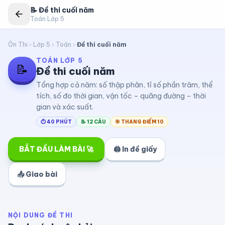
📝
Đề thi cuối năm
Toán Lớp 5
Ôn Thi
Lớp 5
Toán
Đề thi cuối năm
TOÁN LỚP 5
📝
Đề thi cuối năm
Tổng hợp cả năm: số thập phân, tỉ số phần trăm, thể
tích, số đo thời gian, vận tốc – quãng đường – thời
gian và xác suất.
⏱
40
PHÚT
📝
12
CÂU
🎯 THANG ĐIỂM 10
BẮT ĐẦU LÀM BÀI 🚀
🖨 In đề giấy
📤 Giao bài
NỘI DUNG ĐỀ THI