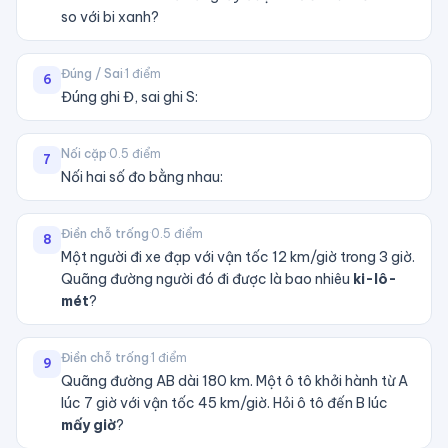
so với bi xanh?
Đúng / Sai
·
1
điểm
6
Đúng ghi Đ, sai ghi S:
Nối cặp
·
0.5
điểm
7
Nối hai số đo bằng nhau:
Điền chỗ trống
·
0.5
điểm
8
Một người đi xe đạp với vận tốc 12 km/giờ trong 3 giờ.
Quãng đường người đó đi được là bao nhiêu
ki-lô-
mét
?
Điền chỗ trống
·
1
điểm
9
Quãng đường AB dài 180 km. Một ô tô khởi hành từ A
lúc 7 giờ với vận tốc 45 km/giờ. Hỏi ô tô đến B lúc
mấy giờ
?