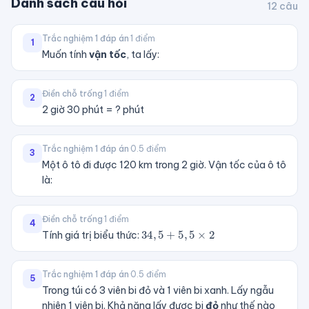
Danh sách câu hỏi
12
câu
Trắc nghiệm 1 đáp án
·
1
điểm
1
Muốn tính
vận tốc
, ta lấy:
Điền chỗ trống
·
1
điểm
2
2 giờ 30 phút = ? phút
Trắc nghiệm 1 đáp án
·
0.5
điểm
3
Một ô tô đi được 120 km trong 2 giờ. Vận tốc của ô tô
là:
Điền chỗ trống
·
1
điểm
34
,
5
+
5
,
5
×
2
4
Tính giá trị biểu thức:
Trắc nghiệm 1 đáp án
·
0.5
điểm
5
Trong túi có 3 viên bi đỏ và 1 viên bi xanh. Lấy ngẫu
nhiên 1 viên bi. Khả năng lấy được bi
đỏ
như thế nào