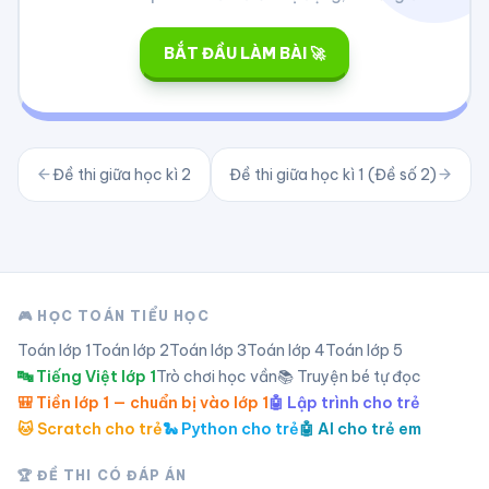
BẮT ĐẦU LÀM BÀI 🚀
Đề thi giữa học kì 2
Đề thi giữa học kì 1 (Đề số 2)
🎮 HỌC TOÁN TIỂU HỌC
Toán lớp
1
Toán lớp
2
Toán lớp
3
Toán lớp
4
Toán lớp
5
🔤 Tiếng Việt lớp 1
Trò chơi học vần
📚 Truyện bé tự đọc
🎒 Tiền lớp 1 — chuẩn bị vào lớp 1
🤖 Lập trình cho trẻ
🐱 Scratch cho trẻ
🐍 Python cho trẻ
🤖 AI cho trẻ em
🏆 ĐỀ THI CÓ ĐÁP ÁN