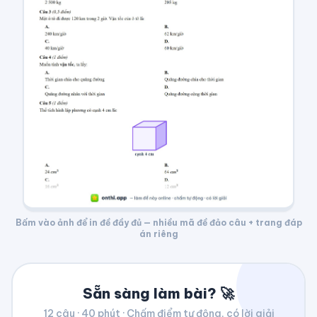
Bấm vào ảnh để in đề đầy đủ — nhiều mã đề đảo câu + trang đáp
án riêng
Sẵn sàng làm bài? 🚀
12
câu ·
40
phút · Chấm điểm tự động, có lời giải