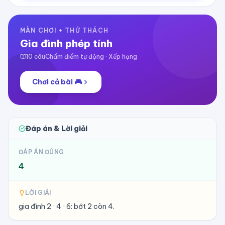
MÀN CHƠI + THỬ THÁCH
Gia đình phép tính
10
câu
Chấm điểm tự động · Xếp hạng
Chơi cả bài 🎮
Đáp án & Lời giải
ĐÁP ÁN ĐÚNG
4
LỜI GIẢI
gia đình 2 · 4 · 6: bớt 2 còn 4.