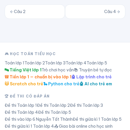
Câu
2
Câu
4
🎮 HỌC TOÁN TIỂU HỌC
Toán lớp
1
Toán lớp
2
Toán lớp
3
Toán lớp
4
Toán lớp
5
🔤 Tiếng Việt lớp 1
Trò chơi học vần
📚 Truyện bé tự đọc
🎒 Tiền lớp 1 — chuẩn bị vào lớp 1
🤖 Lập trình cho trẻ
🐱 Scratch cho trẻ
🐍 Python cho trẻ
🤖 AI cho trẻ em
🏆 ĐỀ THI CÓ ĐÁP ÁN
Đề thi Toán lớp
1
Đề thi Toán lớp
2
Đề thi Toán lớp
3
Đề thi Toán lớp
4
Đề thi Toán lớp
5
Đề thi vào lớp 6 Nguyễn Tất Thành
Đề thi giữa kì 1 Toán lớp 5
Đề thi giữa kì 1 Toán lớp 4
📤 Giao bài online cho học sinh