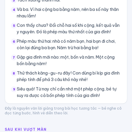
Tách xuống thành hai.
3
Và ba. Vì hai cộng ba bằng năm, nên ba số này thân
4
nhau lắm!
Con thấy chưa? Đổi chỗ hai số khi cộng, kết quả vẫn
5
y nguyên. Đó là phép màu thứ nhất của gia đình!
Phép màu thứ hai: nhà có năm bạn, hai bạn đi chơi,
6
còn lại đúng ba bạn. Năm trừ hai bằng ba!
Gặp gia đình mới nào: một, bốn và năm. Một cộng
7
bốn bằng năm!
Thử thách kăng-gu-ru đây! Con dùng bí kíp gia đình
8
phép tính để phá 3 câu khó này nhé!
Siêu quá! Từ nay chỉ cần nhớ một phép cộng, bé tự
9
suy ra được cả bốn phép tính của gia đình!
Đây là nguyên văn lời giảng trong bài học tương tác — bé nghe cô
đọc từng bước, hình vẽ diễn theo lời.
SAU KHI VƯỢT MÀN