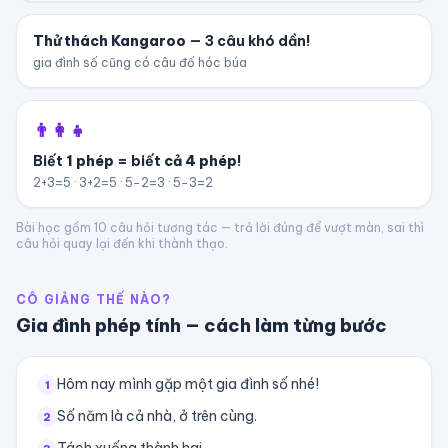
Thử thách Kangaroo
— 3 câu khó dần!
gia đình số cũng có câu đố hóc búa
👨‍👩‍👧
Biết
1 phép
= biết
cả 4 phép
!
2+3=5 · 3+2=5 · 5−2=3 · 5−3=2
Bài học gồm
10
câu hỏi tương tác — trả lời đúng để vượt màn, sai thì
câu hỏi quay lại đến khi thành thạo.
CÔ GIẢNG THẾ NÀO?
Gia đình phép tính
— cách làm từng bước
Hôm nay mình gặp một gia đình số nhé!
1
Số năm là cả nhà, ở trên cùng.
2