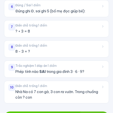
Đúng / Sai
·
1
điểm
6
Đúng ghi Đ, sai ghi S (bố mẹ đọc giúp bé):
Điền chỗ trống
·
1
điểm
7
? + 3 = 8
Điền chỗ trống
·
1
điểm
8
8 − 3 = ?
Trắc nghiệm 1 đáp án
·
1
điểm
9
Phép tính nào
SAI
trong gia đình 3 · 6 · 9?
Điền chỗ trống
·
1
điểm
10
Nhà Na có 7 con gà, 3 con ra vườn. Trong chuồng
còn ? con