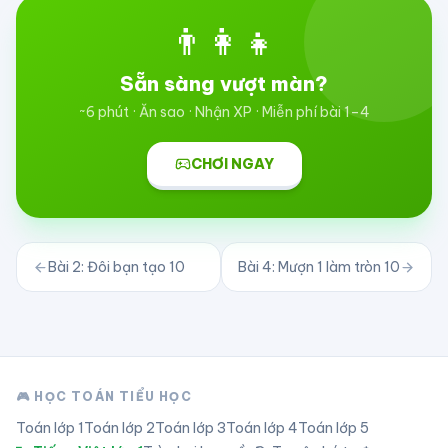
👨‍👩‍👧
Sẵn sàng vượt màn?
~6 phút · Ăn sao · Nhận XP · Miễn phí bài 1–4
CHƠI NGAY
Bài
2
:
Đôi bạn tạo 10
Bài
4
:
Mượn 1 làm tròn 10
🎮 HỌC TOÁN TIỂU HỌC
Toán lớp
1
Toán lớp
2
Toán lớp
3
Toán lớp
4
Toán lớp
5