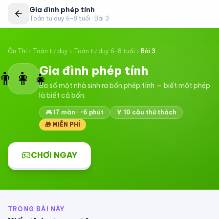
Gia đình phép tính
Toán tư duy 6–8 tuổi
· Bài
3
Ôn Thi
Toán tư duy
Toán tư duy 6–8 tuổi
Bài
3
Gia đình phép tính
👨‍👩‍👧
Ba số một nhà sinh ra bốn phép tính — biết một phép
là biết cả bốn.
🎮
17
màn · ~6 phút
🏅
10
câu thử thách
🎁 MIỄN PHÍ
CHƠI NGAY
TRONG BÀI NÀY