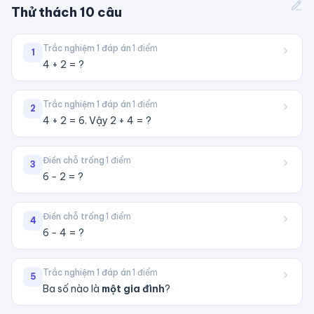
Thử thách
10
câu
Trắc nghiệm 1 đáp án
·
1
điểm
1
4 + 2 = ?
Trắc nghiệm 1 đáp án
·
1
điểm
2
4 + 2 = 6. Vậy 2 + 4 = ?
Điền chỗ trống
·
1
điểm
3
6 − 2 = ?
Điền chỗ trống
·
1
điểm
4
6 − 4 = ?
Trắc nghiệm 1 đáp án
·
1
điểm
5
Ba số nào là
một gia đình
?