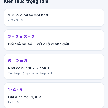
Kiến thức trọng tâm
2, 3, 5
là ba số một nhà
vì 2 + 3 = 5
2 + 3 = 3 + 2
Đổi chỗ
hai số — kết quả không đổi!
5 − 2 = 3
Nhà có 5, bớt 2 → còn
3
Từ phép cộng suy ra phép trừ!
1 · 4 · 5
Gia đình mới:
1, 4, 5
1 + 4 = 5