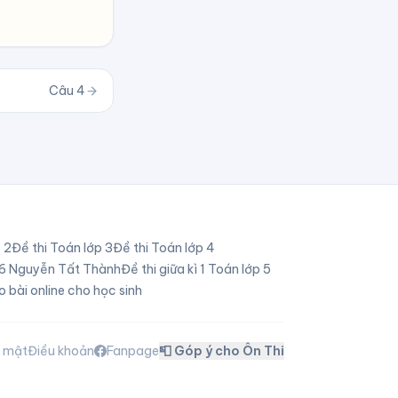
Câu
4
p
2
Đề thi Toán lớp
3
Đề thi Toán lớp
4
p 6 Nguyễn Tất Thành
Đề thi giữa kì 1 Toán lớp 5
o bài online cho học sinh
o mật
Điều khoản
Fanpage
📮 Góp ý cho Ôn Thi