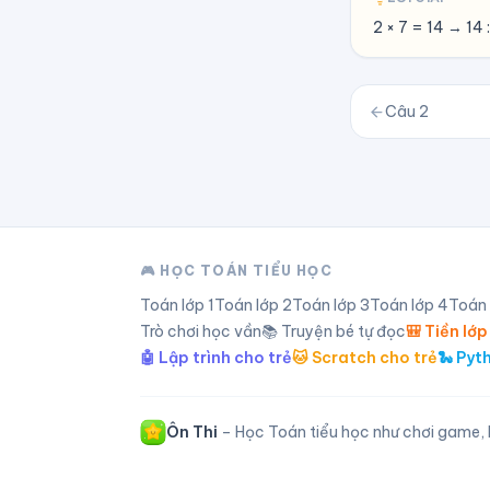
2 × 7 = 14 → 14 :
Câu
2
🎮 HỌC TOÁN TIỂU HỌC
Toán lớp
1
Toán lớp
2
Toán lớp
3
Toán lớp
4
Toán
Trò chơi học vần
📚 Truyện bé tự đọc
🎒 Tiền lớp
🤖 Lập trình cho trẻ
🐱 Scratch cho trẻ
🐍 Pyt
Ôn Thi
– Học Toán tiểu học như chơi game, l