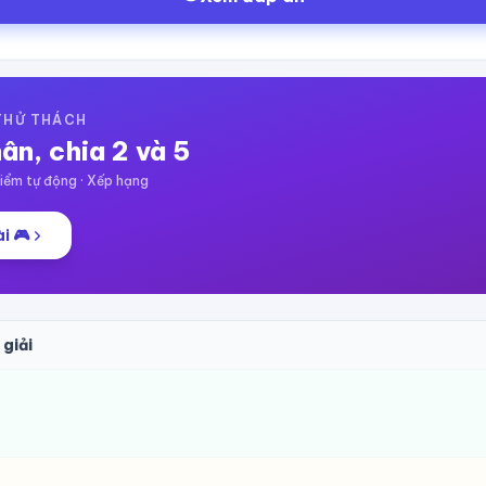
 THỬ THÁCH
ân, chia 2 và 5
ểm tự động · Xếp hạng
i 🎮
 giải