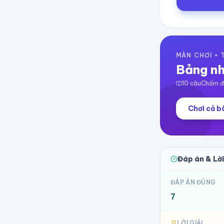
MÀN CHƠI +
Bảng nh
10
câu
Chấm đi
Chơi cả bà
Đáp án & Lời
ĐÁP ÁN ĐÚNG
7
LỜI GIẢI