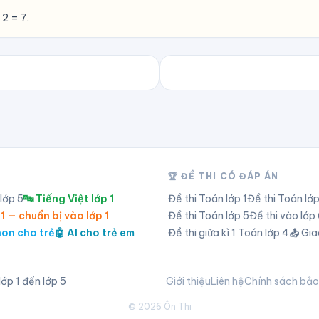
 2 = 7.
🏆 ĐỀ THI CÓ ĐÁP ÁN
 lớp
5
🔤 Tiếng Việt lớp 1
Đề thi Toán lớp
1
Đề thi Toán lớ
 1 — chuẩn bị vào lớp 1
Đề thi Toán lớp
5
Đề thi vào lớ
hon cho trẻ
🤖 AI cho trẻ em
Đề thi giữa kì 1 Toán lớp 4
📤 Gia
ớp 1 đến lớp 5
Giới thiệu
Liên hệ
Chính sách bả
©
2026
Ôn Thi