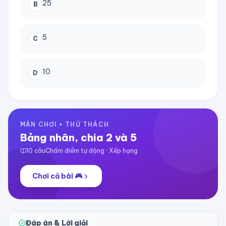
25
B
5
C
10
D
MÀN CHƠI + THỬ THÁCH
Bảng nhân, chia 2 và 5
10
câu
Chấm điểm tự động · Xếp hạng
Chơi cả bài 🎮
Đáp án & Lời giải