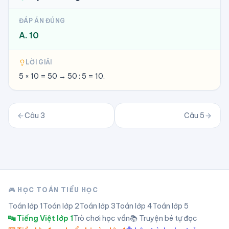
ĐÁP ÁN ĐÚNG
A. 10
LỜI GIẢI
5 × 10 = 50 → 50 : 5 = 10.
Câu
3
Câu
5
🎮 HỌC TOÁN TIỂU HỌC
Toán lớp
1
Toán lớp
2
Toán lớp
3
Toán lớp
4
Toán lớp
5
🔤 Tiếng Việt lớp 1
Trò chơi học vần
📚 Truyện bé tự đọc