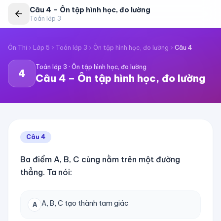
Câu
4
–
Ôn tập hình học, đo lường
Toán lớp 3
Ôn Thi
Lớp 5
Toán lớp 3
Ôn tập hình học, đo lường
Câu
4
Toán lớp 3
·
Ôn tập hình học, đo lường
4
Câu
4
–
Ôn tập hình học, đo lường
Câu
4
Ba điểm A, B, C cùng nằm trên một đường
thẳng. Ta nói:
A, B, C tạo thành tam giác
A