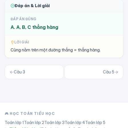
Đáp án & Lời giải
ĐÁP ÁN ĐÚNG
A. A, B, C thẳng hàng
LỜI GIẢI
Cùng nằm trên một đường thẳng = thẳng hàng.
Câu
3
Câu
5
🎮 HỌC TOÁN TIỂU HỌC
Toán lớp
1
Toán lớp
2
Toán lớp
3
Toán lớp
4
Toán lớp
5