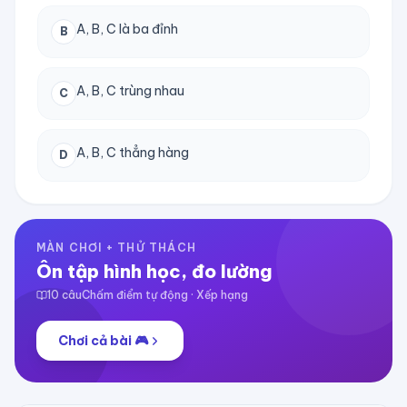
A, B, C là ba đỉnh
B
A, B, C trùng nhau
C
A, B, C thẳng hàng
D
MÀN CHƠI + THỬ THÁCH
Ôn tập hình học, đo lường
10
câu
Chấm điểm tự động · Xếp hạng
Chơi cả bài 🎮