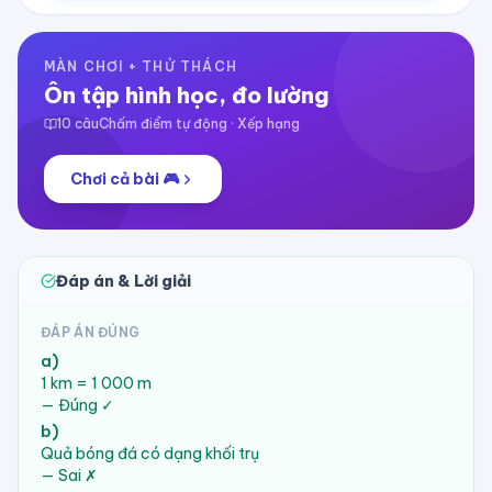
MÀN CHƠI + THỬ THÁCH
Ôn tập hình học, đo lường
10
câu
Chấm điểm tự động · Xếp hạng
Chơi cả bài 🎮
Đáp án & Lời giải
ĐÁP ÁN ĐÚNG
a
)
1 km = 1 000 m
—
Đúng ✓
b
)
Quả bóng đá có dạng khối trụ
—
Sai ✗