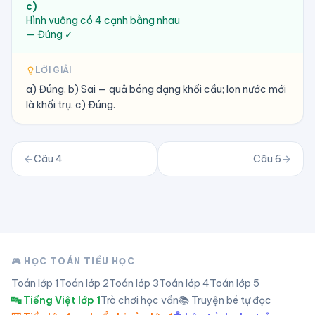
c
)
Hình vuông có 4 cạnh bằng nhau
—
Đúng ✓
LỜI GIẢI
a) Đúng. b) Sai — quả bóng dạng khối cầu; lon nước mới
là khối trụ. c) Đúng.
Câu
4
Câu
6
🎮 HỌC TOÁN TIỂU HỌC
Toán lớp
1
Toán lớp
2
Toán lớp
3
Toán lớp
4
Toán lớp
5
🔤 Tiếng Việt lớp 1
Trò chơi học vần
📚 Truyện bé tự đọc