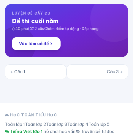
LUYỆN ĐỀ ĐẦY ĐỦ
Đề thi cuối năm
40
phút
12
câu
Chấm điểm tự động · Xếp hạng
Vào làm cả đề
Câu
1
Câu
3
🎮 HỌC TOÁN TIỂU HỌC
Toán lớp
1
Toán lớp
2
Toán lớp
3
Toán lớp
4
Toán lớp
5
🔤 Tiếng Việt lớp 1
Trò chơi học vần
📚 Truyện bé tự đọc