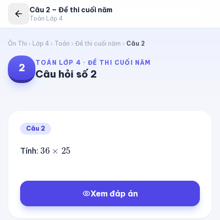
Câu
2
–
Đề thi cuối năm
Toán Lớp 4
Ôn Thi
Lớp 4
Toán
Đề thi cuối năm
Câu
2
TOÁN LỚP 4
·
ĐỀ THI CUỐI NĂM
2
Câu hỏi số
2
Câu
2
36
×
25
Tính:
Xem đáp án