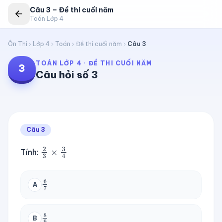
Câu
3
–
Đề thi cuối năm
Toán Lớp 4
Ôn Thi
Lớp 4
Toán
Đề thi cuối năm
Câu
3
TOÁN LỚP 4
·
ĐỀ THI CUỐI NĂM
3
Câu hỏi số
3
Câu
3
2
3
×
3
4
Tính:
6
7
A
8
9
B