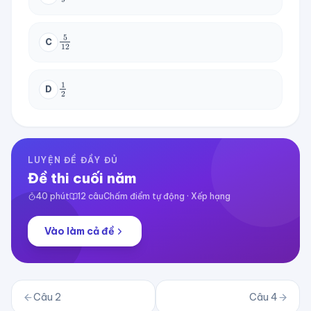
5
12
C
1
2
D
LUYỆN ĐỀ ĐẦY ĐỦ
Đề thi cuối năm
40
phút
12
câu
Chấm điểm tự động · Xếp hạng
Vào làm cả đề
Câu
2
Câu
4