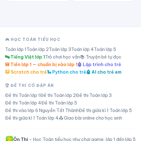
🎮 HỌC TOÁN TIỂU HỌC
Toán lớp
1
Toán lớp
2
Toán lớp
3
Toán lớp
4
Toán lớp
5
🔤 Tiếng Việt lớp 1
Trò chơi học vần
📚 Truyện bé tự đọc
🎒 Tiền lớp 1 — chuẩn bị vào lớp 1
🤖 Lập trình cho trẻ
🐱 Scratch cho trẻ
🐍 Python cho trẻ
🤖 AI cho trẻ em
🏆 ĐỀ THI CÓ ĐÁP ÁN
Đề thi Toán lớp
1
Đề thi Toán lớp
2
Đề thi Toán lớp
3
Đề thi Toán lớp
4
Đề thi Toán lớp
5
Đề thi vào lớp 6 Nguyễn Tất Thành
Đề thi giữa kì 1 Toán lớp 5
Đề thi giữa kì 1 Toán lớp 4
📤 Giao bài online cho học sinh
Ôn Thi
– Học Toán tiểu học như chơi game, lớp 1 đến lớp 5