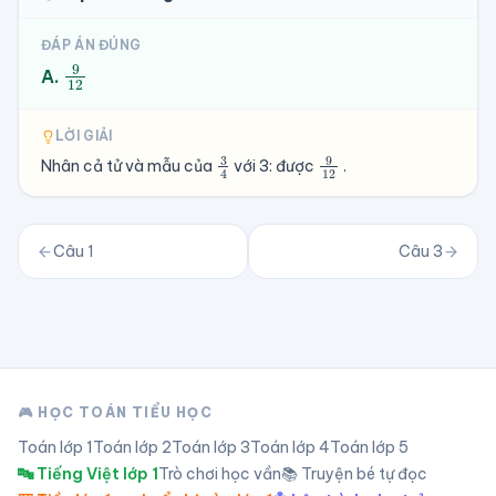
ĐÁP ÁN ĐÚNG
9
12
A.
LỜI GIẢI
3
4
9
12
Nhân cả tử và mẫu của
với 3: được
.
Câu
1
Câu
3
🎮 HỌC TOÁN TIỂU HỌC
Toán lớp
1
Toán lớp
2
Toán lớp
3
Toán lớp
4
Toán lớp
5
🔤 Tiếng Việt lớp 1
Trò chơi học vần
📚 Truyện bé tự đọc