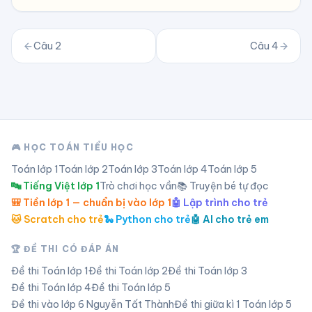
Câu
2
Câu
4
🎮 HỌC TOÁN TIỂU HỌC
Toán lớp
1
Toán lớp
2
Toán lớp
3
Toán lớp
4
Toán lớp
5
🔤 Tiếng Việt lớp 1
Trò chơi học vần
📚 Truyện bé tự đọc
🎒 Tiền lớp 1 — chuẩn bị vào lớp 1
🤖 Lập trình cho trẻ
🐱 Scratch cho trẻ
🐍 Python cho trẻ
🤖 AI cho trẻ em
🏆 ĐỀ THI CÓ ĐÁP ÁN
Đề thi Toán lớp
1
Đề thi Toán lớp
2
Đề thi Toán lớp
3
Đề thi Toán lớp
4
Đề thi Toán lớp
5
Đề thi vào lớp 6 Nguyễn Tất Thành
Đề thi giữa kì 1 Toán lớp 5