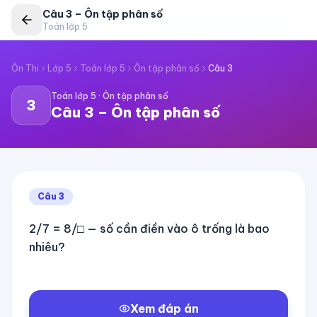
Câu
3
–
Ôn tập phân số
Toán lớp 5
Ôn Thi
Lớp 5
Toán lớp 5
Ôn tập phân số
Câu
3
Toán lớp 5
·
Ôn tập phân số
3
Câu
3
–
Ôn tập phân số
Câu
3
2/7 = 8/□ — số cần điền vào ô trống là bao
nhiêu?
Xem đáp án