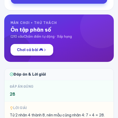
MÀN CHƠI + THỬ THÁCH
Ôn tập phân số
10
câu
Chấm điểm tự động · Xếp hạng
Chơi cả bài 🎮
Đáp án & Lời giải
ĐÁP ÁN ĐÚNG
28
LỜI GIẢI
Tử 2 nhân 4 thành 8, nên mẫu cũng nhân 4: 7 × 4 = 28.